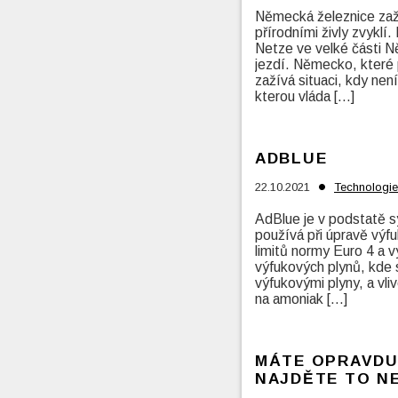
Německá železnice zažil
přírodními živly zvyklí
Netze ve velké části N
jezdí. Německo, které 
zažívá situaci, kdy ne
kterou vláda […]
ADBLUE
•
22.10.2021
Technologie
AdBlue je v podstatě s
používá při úpravě vý
limitů normy Euro 4 a v
výfukových plynů, kde 
výfukovými plyny, a vl
na amoniak […]
MÁTE OPRAVDU
NAJDĚTE TO N