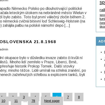
admin
sp
napadlo Německo Polsko po dlouhotrvající politické
ral
 začala leteckým útokem na nebráněné město Wielun v
spo
dí bylo zabito. Toto byl první válečný zločin během 2.
tun
no německá cvičná bitevní loď Schleswig-Holstein (na
čerp
) zahájila palbu na polské námořní depo […]
ško
OSLOVENSKA 21.8.1968
AD
admin
ní okupace bylo v důsledku invaze zabito či kvůli ní
listů. Mnoho lidí zemřelo v Praze, Liberci, Brně,
 upřesňuje historik Prokop Tomek. Další stovky
ěny, mnoho těžce. Lidé umírali na střelná zranění, po
amenech zažehnutých střelbou a explozemi tanků, byli
1
2
3
4
5
6
7
8
10
11
…
78
Next page