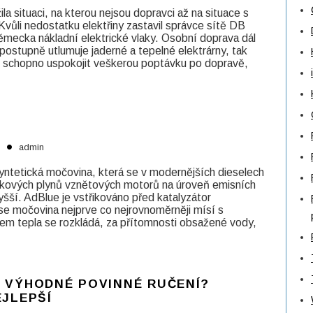
a situaci, na kterou nejsou dopravci až na situace s
. Kvůli nedostatku elektřiny zastavil správce sítě DB
ěmecka nákladní elektrické vlaky. Osobní doprava dál
postupně utlumuje jaderné a tepelné elektrárny, tak
ní schopno uspokojit veškerou poptávku po dopravě,
•
admin
yntetická močovina, která se v modernějších dieselech
fukových plynů vznětových motorů na úroveň emisních
yšší. AdBlue je vstřikováno před katalyzátor
se močovina nejprve co nejrovnoměrněji mísí s
ivem tepla se rozkládá, za přítomnosti obsažené vody,
 VÝHODNÉ POVINNÉ RUČENÍ?
EJLEPŠÍ