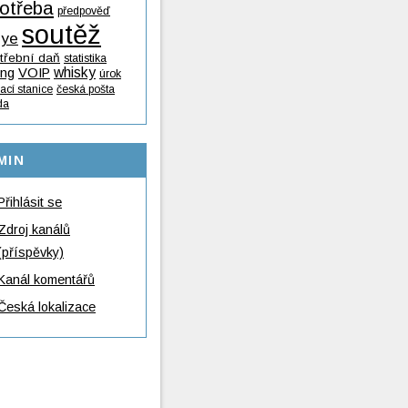
otřeba
předpověď
soutěž
lye
třební daň
statistika
whisky
ing
VOIP
úrok
ací stanice
česká pošta
da
MIN
Přihlásit se
Zdroj kanálů
(příspěvky)
Kanál komentářů
Česká lokalizace