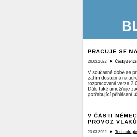
B
PRACUJE SE NA
•
29.03.2022
ČeskýBenzí
V současné době se pra
zatím dostupná na adre
rozpracovaná verze 2.
Dále také umožňuje za
potřebující přihlášení 
V ČÁSTI NĚME
PROVOZ VLAKŮ
•
23.03.2022
Technologie