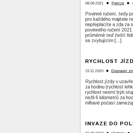
•
•
08.06.2021
Peníze
Povinné ručení, tedy po
pro každého majitele re
nepřeplácíte a zda za 
povinného ručení 2021 
průměrně teď čeští řidi
se zvyšujícím […]
RYCHLOST JÍZ
•
15.11.2020
Dopravní zn
Rychlost jízdy v uzavře
za hodinu (rychlost le
rychlost nesmí býti stu
nežli 6 kilometrů za h
mlhavé počasí zamezuje 
INVAZE DO POL