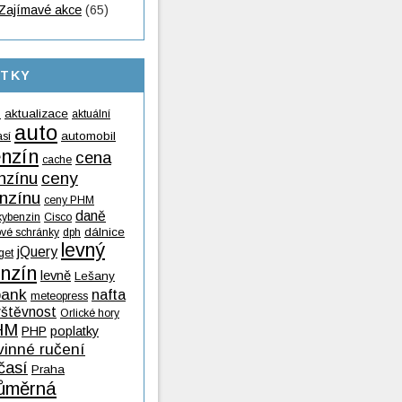
Zajímavé akce
(65)
ÍTKY
aktualizace
aktuální
9
auto
automobil
así
nzín
cena
cache
nzínu
ceny
nzínu
ceny PHM
daně
kybenzin
Cisco
dálnice
ové schránky
dph
levný
jQuery
get
nzín
levně
Lešany
ank
nafta
meteopress
vštěvnost
Orlické hory
HM
PHP
poplatky
vinné ručení
časí
Praha
ůměrná