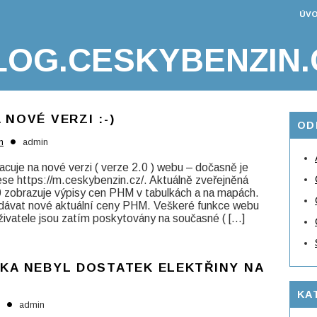
ÚVO
LOG.CESKYBENZIN.
 NOVÉ VERZI :-)
OD
•
n
admin
cuje na nové verzi ( verze 2.0 ) webu – dočasně je
se https://m.ceskybenzin.cz/. Aktuálně zveřejněná
0 zobrazuje výpisy cen PHM v tabulkách a na mapách.
dávat nové aktuální ceny PHM. Veškeré funkce webu
uživatele jsou zatím poskytovány na současné ( […]
CKA NEBYL DOSTATEK ELEKTŘINY NA
KA
•
admin