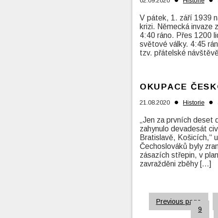
•
•
02.09.2020
Historie
V pátek, 1. září 1939 
krizi. Německá invaze
4:40 ráno. Přes 1200 li
světové války. 4:45 rá
tzv. přátelské návštěvě
OKUPACE ČESK
•
•
21.08.2020
Historie
„Jen za prvních deset d
zahynulo devadesát civi
Bratislavě, Košicích,“
Čechoslováků byly zran
zásazích střepin, v pl
zavražděni zběhy […]
Previous page
9