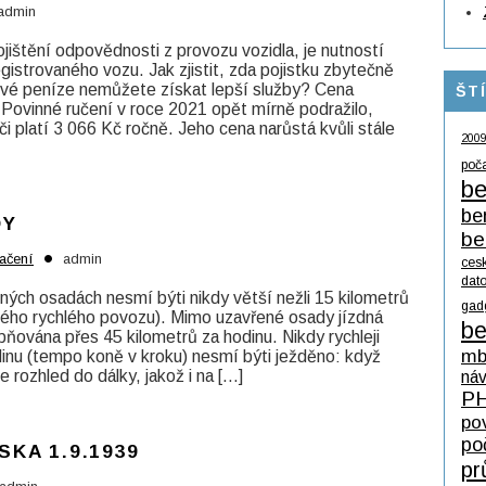
admin
jištění odpovědnosti z provozu vozidla, je nutností
gistrovaného vozu. Jak zjistit, zda pojistku zbytečně
své peníze nemůžete získat lepší služby? Cena
ŠT
Povinné ručení v roce 2021 opět mírně podražilo,
či platí 3 066 Kč ročně. Jeho cena narůstá kvůli stále
200
poč
be
be
DY
be
•
ačení
admin
ces
dat
ných osadách nesmí býti nikdy větší nežli 15 kilometrů
gad
hkého rychlého povozu). Mimo uzavřené osady jízdná
be
pňována přes 45 kilometrů za hodinu. Nikdy rychleji
mb
odinu (tempo koně v kroku) nesmí býti ježděno: když
rozhled do dálky, jakož i na […]
ná
P
po
po
SKA 1.9.1939
pr