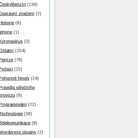
ČeskýBenzín
(138)
Dopravní značení
(2)
Historie
(8)
iphone
(1)
Koronavirus
(3)
Ostatní
(154)
Peníze
(78)
Počasí
(15)
Pohonné hmoty
(24)
Pravidla silničního
provozu
(9)
Programování
(22)
Technologie
(38)
Telekomunikace
(8)
Wordpress pluginy
(2)