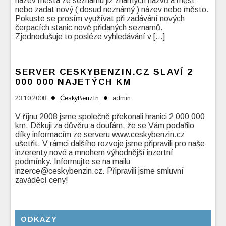
název města ze seznamu již známých názvů a měst
nebo zadat nový ( dosud neznámý ) název nebo město.
Pokuste se prosím využívat při zadávání nových
čerpacích stanic nově přidaných seznamů.
Zjednodušuje to posléze vyhledávání v […]
SERVER CESKYBENZIN.CZ SLAVÍ 2
000 000 NAJETÝCH KM
•
•
23.10.2008
ČeskýBenzín
admin
V říjnu 2008 jsme společně překonali hranici 2 000 000
km. Děkuji za důvěru a doufám, že se Vám podařilo
díky informacím ze serveru www.ceskybenzin.cz
ušetřit. V rámci dalšího rozvoje jsme připravili pro naše
inzerenty nové a mnohem výhodnější inzertní
podmínky. Informujte se na mailu:
inzerce@ceskybenzin.cz. Připravili jsme smluvní
zaváděcí ceny!
ODKAZY