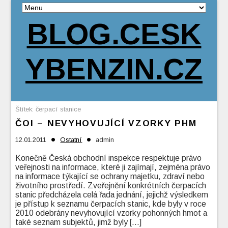
BLOG.CESK
YBENZIN.CZ
Štítek:
čerpací stanice
ČOI – NEVYHOVUJÍCÍ VZORKY PHM
•
•
12.01.2011
Ostatní
admin
Konečně Česká obchodní inspekce respektuje právo
veřejnosti na informace, které ji zajímají, zejména právo
na informace týkající se ochrany majetku, zdraví nebo
životního prostředí. Zveřejnění konkrétních čerpacích
stanic předcházela celá řada jednání, jejichž výsledkem
je přístup k seznamu čerpacích stanic, kde byly v roce
2010 odebrány nevyhovující vzorky pohonných hmot a
také seznam subjektů, jimž byly […]