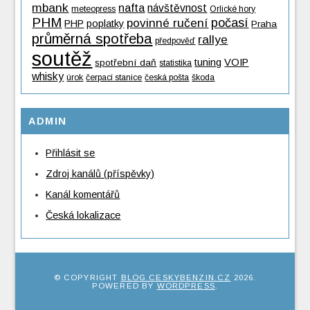
mbank
nafta
návštěvnost
meteopress
Orlické hory
PHM
povinné ručení
počasí
PHP
poplatky
Praha
průměrná spotřeba
rallye
předpověď
soutěž
tuning
VOIP
spotřební daň
statistika
whisky
úrok
čerpací stanice
česká pošta
škoda
ADMIN
Přihlásit se
Zdroj kanálů (příspěvky)
Kanál komentářů
Česká lokalizace
© COPYRIGHT
BLOG.CESKYBENZIN.CZ
2026
.
POWERED BY
WORDPRESS
.