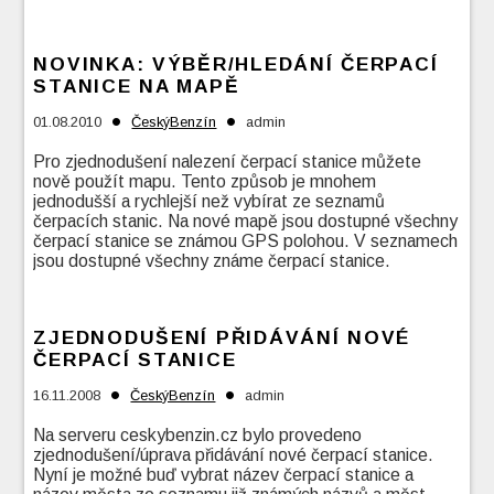
NOVINKA: VÝBĚR/HLEDÁNÍ ČERPACÍ
STANICE NA MAPĚ
•
•
01.08.2010
ČeskýBenzín
admin
Pro zjednodušení nalezení čerpací stanice můžete
nově použít mapu. Tento způsob je mnohem
jednodušší a rychlejší než vybírat ze seznamů
čerpacích stanic. Na nové mapě jsou dostupné všechny
čerpací stanice se známou GPS polohou. V seznamech
jsou dostupné všechny známe čerpací stanice.
ZJEDNODUŠENÍ PŘIDÁVÁNÍ NOVÉ
ČERPACÍ STANICE
•
•
16.11.2008
ČeskýBenzín
admin
Na serveru ceskybenzin.cz bylo provedeno
zjednodušení/úprava přidávání nové čerpací stanice.
Nyní je možné buď vybrat název čerpací stanice a