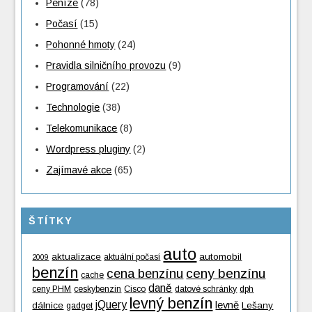
Peníze
(78)
Počasí
(15)
Pohonné hmoty
(24)
Pravidla silničního provozu
(9)
Programování
(22)
Technologie
(38)
Telekomunikace
(8)
Wordpress pluginy
(2)
Zajímavé akce
(65)
ŠTÍTKY
auto
aktualizace
automobil
aktuální počasí
2009
benzín
cena benzínu
ceny benzínu
cache
daně
ceny PHM
ceskybenzin
Cisco
datové schránky
dph
levný benzín
jQuery
levně
dálnice
Lešany
gadget