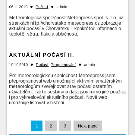
•
•
06.11.2010
Počasí
admin
Meteorologická společnost Meteopress spol. s .r.o. na
stránkách http://chorvatsko.meteopress.cz zobrazuje
aktuální počasí v Chorvatsku – konkrétně informace o
teplotě, větru, tlaku a oblačnosti.
AKTUÁLNÍ POČASÍ II.
•
•
19.10.2010
Počasí
,
Programování
admin
Pro meteorologickou společnost Meteopress jsem
přeprogramoval web umožnující aktivním amatérským
meteorologům zveřejňovat stav počasí ostatním
uživatelům. Takto sesbíraná data jsou mimo jiné použita
i pro vykreslování aktuálního počasí. Nově web
umožnuje listovat v historii.
1
2
3
Next page