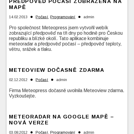
PŘEDPOVĚĎ POČASÍ ZOBRAZENÁ NA
MAPĚ
•
•
14.02.2013
Počasí
,
Programování
admin
Pro společnost Meteopress jsem vytvořil webík
zobrazující předpověď na tři dny po hodině pro Českou
republiku a blízké okolí. Tato aplikace kombinuje
meteoradar a předpověď počasí – předpověď teploty,
větru, srážek a tlaku.
METEOVIEW DOČASNĚ ZDARMA
•
•
02.12.2012
Počasí
admin
Firma Meteopress dočasně uvolnila Meteoview zdarma.
Vyzkoušejte.
METEORADAR NA GOOGLE MAPĚ –
NOVÁ VERZE
•
•
03.08.2012
Počasí
,
Programování
admin