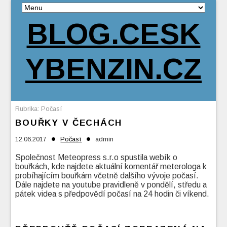
BLOG.CESK
YBENZIN.CZ
Rubrika:
Počasí
BOUŘKY V ČECHÁCH
•
•
12.06.2017
Počasí
admin
Společnost Meteopress s.r.o spustila webík o
bouřkách, kde najdete aktuální komentář meterologa k
probíhajícím bouřkám včetně dalšího vývoje počasí.
Dále najdete na youtube pravidleně v pondělí, středu a
pátek videa s předpovědí počasí na 24 hodin či víkend.