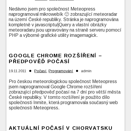
Nedávno jsem pro společnost Meteopress
naprogramoval mikrowebík 🙂 zobrazující meteoradar
na území České republiky. Stránka je naprogramována
kompletně v javascriptu/jQuery a vlastní obrázky
meteoradaru jsou upravovány na straně serveru pomocí
PHP a výborné grafické utility imagemagick.
GOOGLE CHROME ROZŠÍŘENÍ –
PŘEDPOVĚĎ POČASÍ
•
•
19.11.2011
Počasí
,
Programování
admin
Pro českou meteorologickou společnost Meteopress
jsem naprogramoval Google Chrome rozšíření
zobrazující předpověď počasí na 7 dní pro větší města
České republiky. V tomto rozšíření je použito dílo
společnosti Inmite, která programovala současný web
společnosti Meteopress.
AKTUÁLNÍ POČASÍ V CHORVATSKU