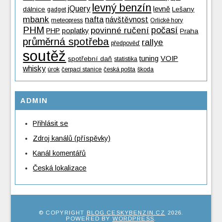
levný benzín
jQuery
levně
dálnice
Lešany
gadget
mbank
nafta
návštěvnost
meteopress
Orlické hory
PHM
povinné ručení
počasí
PHP
poplatky
Praha
průměrná spotřeba
rallye
předpověď
soutěž
tuning
VOIP
spotřební daň
statistika
whisky
úrok
čerpací stanice
česká pošta
škoda
ADMIN
Přihlásit se
Zdroj kanálů (příspěvky)
Kanál komentářů
Česká lokalizace
© COPYRIGHT
BLOG.CESKYBENZIN.CZ
2026
.
POWERED BY
WORDPRESS
.