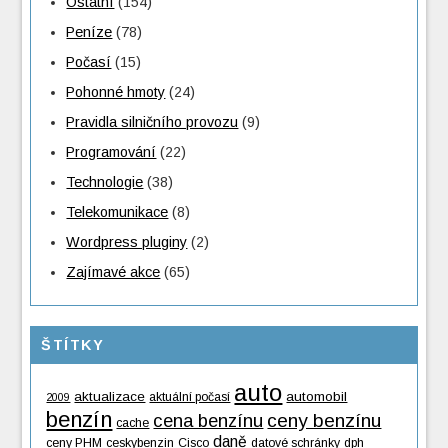
Ostatní
(154)
Peníze
(78)
Počasí
(15)
Pohonné hmoty
(24)
Pravidla silničního provozu
(9)
Programování
(22)
Technologie
(38)
Telekomunikace
(8)
Wordpress pluginy
(2)
Zajímavé akce
(65)
ŠTÍTKY
auto
aktualizace
automobil
aktuální počasí
2009
benzín
cena benzínu
ceny benzínu
cache
daně
ceny PHM
ceskybenzin
Cisco
datové schránky
dph