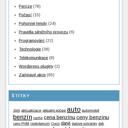
Peníze
(78)
Počasí
(15)
Pohonné hmoty
(24)
Pravidla silničního provozu
(9)
Programování
(22)
Technologie
(38)
Telekomunikace
(8)
Wordpress pluginy
(2)
Zajímavé akce
(65)
ŠTÍTKY
auto
aktualizace
automobil
aktuální počasí
2009
benzín
cena benzínu
ceny benzínu
cache
daně
ceny PHM
ceskybenzin
Cisco
datové schránky
dph