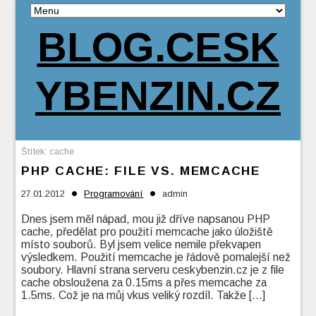
BLOG.CESK
YBENZIN.CZ
Štítek:
cache
PHP CACHE: FILE VS. MEMCACHE
•
•
27.01.2012
Programování
admin
Dnes jsem měl nápad, mou již dříve napsanou PHP
cache, předělat pro použití memcache jako úložiště
místo souborů. Byl jsem velice nemile překvapen
výsledkem. Použití memcache je řádově pomalejší než
soubory. Hlavní strana serveru ceskybenzin.cz je z file
cache obsloužena za 0.15ms a přes memcache za
1.5ms. Což je na můj vkus veliký rozdíl. Takže […]