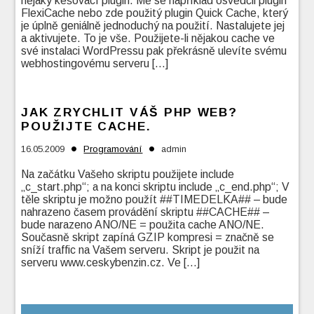
nějaký kešovací plugin. Mě se například osvědčil plugin
FlexiCache nebo zde použitý plugin Quick Cache, který
je úplně geniálně jednoduchý na použití. Nastalujete jej
a aktivujete. To je vše. Použijete-li nějakou cache ve
své instalaci WordPressu pak překrásně ulevíte svému
webhostingovému serveru […]
JAK ZRYCHLIT VÁŠ PHP WEB?
POUŽIJTE CACHE.
•
•
16.05.2009
Programování
admin
Na začátku Vašeho skriptu použijete include
„c_start.php“; a na konci skriptu include „c_end.php“; V
těle skriptu je možno použít ##TIMEDELKA## – bude
nahrazeno časem provádění skriptu ##CACHE## –
bude narazeno ANO/NE = použita cache ANO/NE.
Současně skript zapíná GZIP kompresi = značně se
sníží traffic na Vašem serveru. Skript je použit na
serveru www.ceskybenzin.cz. Ve […]