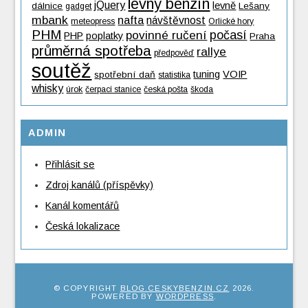
levný benzín
jQuery
levně
dálnice
Lešany
gadget
mbank
nafta
návštěvnost
meteopress
Orlické hory
PHM
povinné ručení
počasí
PHP
poplatky
Praha
průměrná spotřeba
rallye
předpověď
soutěž
tuning
VOIP
spotřební daň
statistika
whisky
úrok
čerpací stanice
česká pošta
škoda
ADMIN
Přihlásit se
Zdroj kanálů (příspěvky)
Kanál komentářů
Česká lokalizace
© COPYRIGHT
BLOG.CESKYBENZIN.CZ
2026
.
POWERED BY
WORDPRESS
.