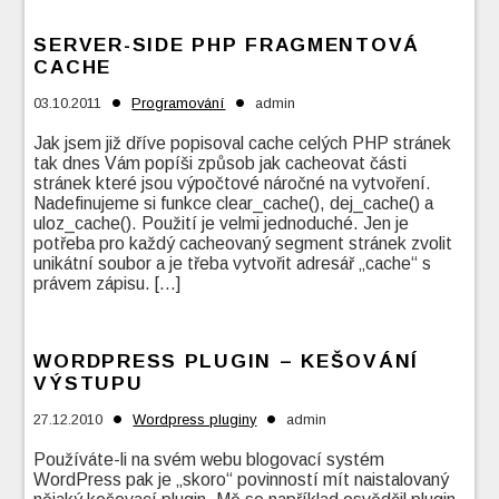
SERVER-SIDE PHP FRAGMENTOVÁ
CACHE
•
•
03.10.2011
Programování
admin
Jak jsem již dříve popisoval cache celých PHP stránek
tak dnes Vám popíši způsob jak cacheovat části
stránek které jsou výpočtové náročné na vytvoření.
Nadefinujeme si funkce clear_cache(), dej_cache() a
uloz_cache(). Použití je velmi jednoduché. Jen je
potřeba pro každý cacheovaný segment stránek zvolit
unikátní soubor a je třeba vytvořit adresář „cache“ s
právem zápisu. […]
WORDPRESS PLUGIN – KEŠOVÁNÍ
VÝSTUPU
•
•
27.12.2010
Wordpress pluginy
admin
Používáte-li na svém webu blogovací systém
WordPress pak je „skoro“ povinností mít naistalovaný