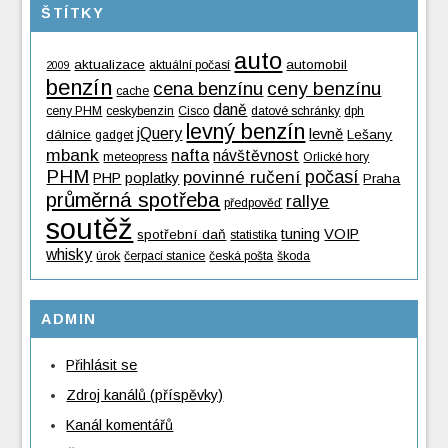
ŠTÍTKY
auto
aktualizace
automobil
aktuální počasí
2009
benzín
cena benzínu
ceny benzínu
cache
daně
ceny PHM
ceskybenzin
Cisco
datové schránky
dph
levný benzín
jQuery
levně
dálnice
Lešany
gadget
mbank
nafta
návštěvnost
meteopress
Orlické hory
PHM
povinné ručení
počasí
PHP
poplatky
Praha
průměrná spotřeba
rallye
předpověď
soutěž
tuning
VOIP
spotřební daň
statistika
whisky
úrok
čerpací stanice
česká pošta
škoda
ADMIN
Přihlásit se
Zdroj kanálů (příspěvky)
Kanál komentářů