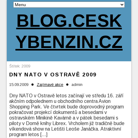
BLOG.CESK
YBENZIN.CZ
Štítek:
2009
DNY NATO V OSTRAVĚ 2009
•
•
15.09.2009
Zajímavé akce
admin
Dny NATO v Ostravě letos začínají ve středu 16. září
akčním odpolednem u obchodního centra Avion
Shopping Park. Ve čtvrtek bude doprovodný program
pokračovat projekcí dokumentů a besedami v
ostravském Minikině Kavárně a v pátek besedami s
piloty v Domě knihy Librex. Vrcholem již tradičně bude
víkendová show na Letišti Leoše Janáčka. Atraktivní
program letos […]