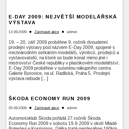
E-DAY 2009: NEJVĚTŠÍ MODELÁŘSKÁ
VÝSTAVA
•
•
13.09.2009
Zajímavé akce
admin
19. – 20. září 2009 proběhne 9. ročník dvoudenní
prodejní výstavy pod názvem E-Day 2009, spojené s
mezinárodním setkáním modelářů, výrobců, prodejců a
vystavovatelů, na které se bude konat mimo jiné i
mistrovství České republiky v plastikovém modelářství.
E-Day 2009 proběhne v suterénu nákupního centra
Galerie Butovice, na ul. Radlická, Praha 5. Prodejní
výstava nebude […]
ŠKODA ECONOMY RUN 2009
•
•
03.09.2009
Zajímavé akce
admin
Automotoklub Škoda pořádá 27.ročník Škoda
Economy Run 2009 v sobotu 19.9.2009 v okolí Mladé
Boleslavi a Kosmonos. Délka tratě nepřesáhne 190km.