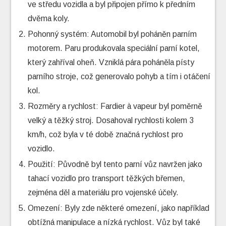
ve středu vozidla a byl připojen přímo k předním
dvěma koly.
Pohonný systém: Automobil byl poháněn parním
motorem. Paru produkovala speciální parní kotel,
který zahříval oheň. Vzniklá pára poháněla písty
parního stroje, což generovalo pohyb a tím i otáčení
kol.
Rozměry a rychlost: Fardier à vapeur byl poměrně
velký a těžký stroj. Dosahoval rychlosti kolem 3
km/h, což byla v té době značná rychlost pro
vozidlo.
Použití: Původně byl tento parní vůz navržen jako
tahací vozidlo pro transport těžkých břemen,
zejména děl a materiálu pro vojenské účely.
Omezení: Byly zde některé omezení, jako například
obtížná manipulace a nízká rychlost. Vůz byl také