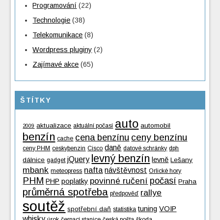
Programování
(22)
Technologie
(38)
Telekomunikace
(8)
Wordpress pluginy
(2)
Zajímavé akce
(65)
ŠTÍTKY
auto
aktualizace
automobil
aktuální počasí
2009
benzín
cena benzínu
ceny benzínu
cache
daně
ceny PHM
ceskybenzin
Cisco
datové schránky
dph
levný benzín
jQuery
levně
dálnice
Lešany
gadget
mbank
nafta
návštěvnost
meteopress
Orlické hory
PHM
povinné ručení
počasí
PHP
poplatky
Praha
průměrná spotřeba
rallye
předpověď
soutěž
tuning
VOIP
spotřební daň
statistika
whisky
úrok
čerpací stanice
česká pošta
škoda