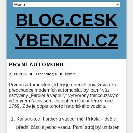
BLOG.CESK
YBENZIN.CZ
PRVNÍ AUTOMOBIL
•
•
21.08.2023
Technologie
admin
Prvním automobilem, který je obecně považován za
předchůdce moderních automobilů, byl parní vůz
nazývaný „Fardier à vapeur,“ vytvořený francouzským
inženýrem Nicolasem-Josephem Cugnotem v roce
1769. Zde je popis tohoto historického vozidla:
Konstrukce: Fardier à vapeur měl tři kola – dvě v
přední části a jedno vzadu. Parní stroj byl umístěn