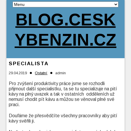
BLOG.CESK
YBENZIN.CZ
SPECIALISTA
•
•
29.04.2019
Ostatní
admin
Pro zvýšení produktivity práce jsme se rozhodli
přijmout další specialistku, ta se tu specializuje na pití
kávy na plný uvazek a tak v ostatních odděleních už
nemusí chodit pít kávu a můžou se věnoval plné své
praci.
Doufáme že přesvědčíte všechny pracovníky aby pití
kávy svěřili ji.