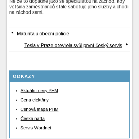
Ne že to dopadne jako se specialistou na záchod, kdy
většina zaměstnanců stále sabotuje jeho sluzby a chodí
na záchod sami.
Maturita u obecní policie
Tesla v Praze otevřela svůj první český servis
ODKAZY
Aktuální ceny PHM
Cena elektřiny
Cenová mapa PHM
Česká nafta
Servis Wordnet