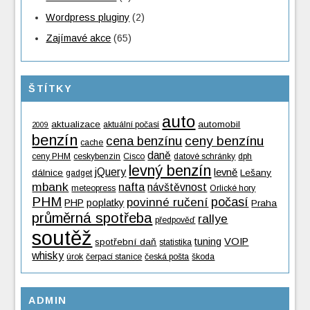
Wordpress pluginy
(2)
Zajímavé akce
(65)
ŠTÍTKY
auto
aktualizace
automobil
aktuální počasí
2009
benzín
cena benzínu
ceny benzínu
cache
daně
ceny PHM
ceskybenzin
Cisco
datové schránky
dph
levný benzín
jQuery
levně
dálnice
Lešany
gadget
mbank
nafta
návštěvnost
meteopress
Orlické hory
PHM
povinné ručení
počasí
PHP
poplatky
Praha
průměrná spotřeba
rallye
předpověď
soutěž
tuning
VOIP
spotřební daň
statistika
whisky
úrok
čerpací stanice
česká pošta
škoda
ADMIN