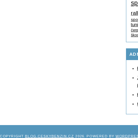
sp
ral
spo
tun
čerp
ško
AD
 COPYRIGHT
BLOG.CESKYBENZIN.CZ
2026
. POWERED BY
WORDPRE