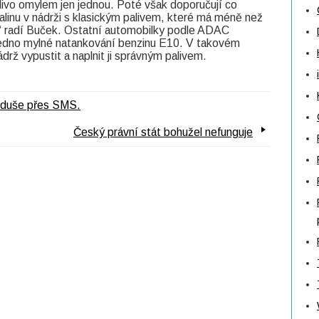
livo omylem jen jednou. Poté však doporučují co
alinu v nádrži s klasickým palivem, které má méně než
“ radí Buček. Ostatní automobilky podle ADAC
i jedno mylné natankování benzinu E10. V takovém
rž vypustit a naplnit ji správným palivem.
oduše přes SMS.
Český právní stát bohužel nefunguje