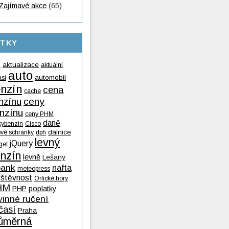
Zajímavé akce
(65)
ÍTKY
aktualizace
aktuální
9
auto
automobil
así
nzín
cena
cache
nzínu
ceny
nzínu
ceny PHM
daně
kybenzin
Cisco
dálnice
ové schránky
dph
levný
jQuery
get
nzín
levně
Lešany
ank
nafta
meteopress
vštěvnost
Orlické hory
HM
PHP
poplatky
vinné ručení
časí
Praha
ůměrná