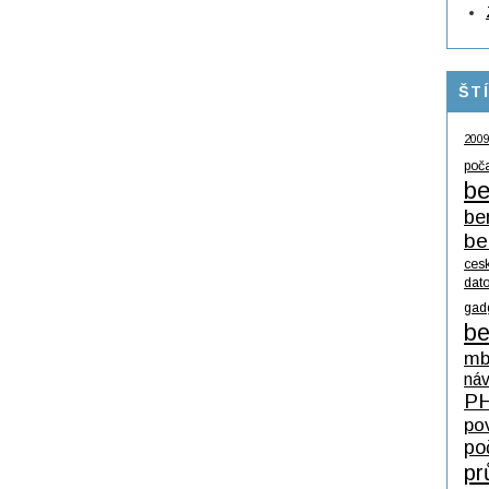
ŠT
200
poč
be
be
be
ces
dat
gad
be
mb
ná
P
po
po
pr