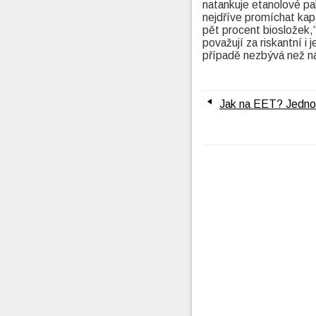
natankuje etanolové pa
nejdříve promíchat kap
pět procent biosložek,
považují za riskantní 
případě nezbývá než nád
Jak na EET? Jedn