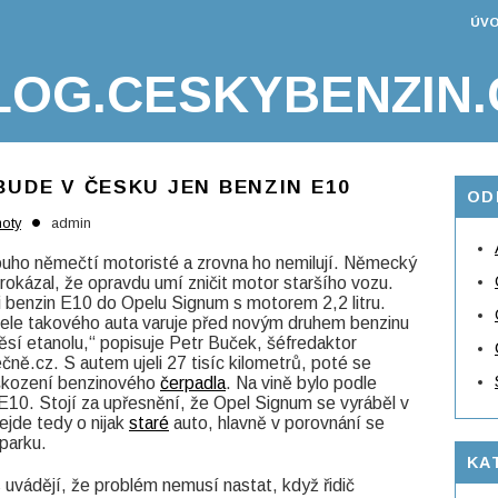
ÚVO
LOG.CESKYBENZIN.
BUDE V ČESKU JEN BENZIN E10
OD
•
oty
admin
louho němečtí motoristé a zrovna ho nemilují. Německý
okázal, že opravdu umí zničit motor staršího vozu.
li benzin E10 do Opelu Signum s motorem 2,2 litru.
tele takového auta varuje před novým druhem benzinu
ěsí etanolu,“ popisuje Petr Buček, šéfredaktor
.cz. S autem ujeli 27 tisíc kilometrů, poté se
oškození benzinového
čerpadla
. Na vině bylo podle
 E10. Stojí za upřesnění, že Opel Signum se vyráběl v
ejde tedy o nijak
staré
auto, hlavně v porovnání se
parku.
KA
 uvádějí, že problém nemusí nastat, když řidič