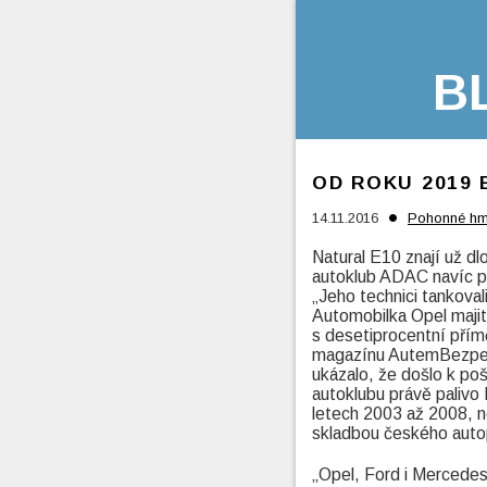
B
OD ROKU 2019 
•
14.11.2016
Pohonné hm
Natural E10 znají už d
autoklub ADAC navíc pr
„Jeho technici tankova
Automobilka Opel maji
s desetiprocentní přím
magazínu AutemBezpečně
ukázalo, že došlo k p
autoklubu právě palivo
letech 2003 až 2008, n
skladbou českého auto
„Opel, Ford i Mercedes