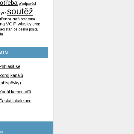
otřeba
předpověď
soutěž
lye
třební daň
statistika
whisky
ing
VOIP
úrok
ací stanice
česká pošta
da
MIN
Přihlásit se
Zdroj kanálů
(příspěvky)
Kanál komentářů
Česká lokalizace
SS
.