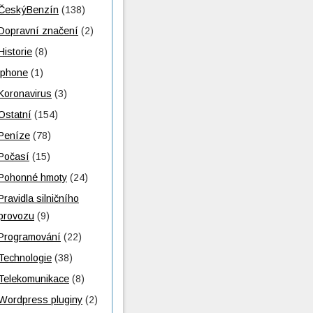
ČeskýBenzín
(138)
Dopravní značení
(2)
Historie
(8)
iphone
(1)
Koronavirus
(3)
Ostatní
(154)
Peníze
(78)
Počasí
(15)
Pohonné hmoty
(24)
Pravidla silničního
provozu
(9)
Programování
(22)
Technologie
(38)
Telekomunikace
(8)
Wordpress pluginy
(2)