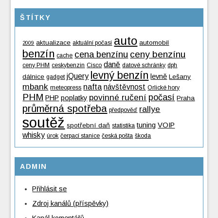
ŠTÍTKY
auto
aktualizace
automobil
aktuální počasí
2009
benzín
cena benzínu
ceny benzínu
cache
daně
ceny PHM
ceskybenzin
Cisco
datové schránky
dph
levný benzín
jQuery
levně
dálnice
Lešany
gadget
mbank
nafta
návštěvnost
meteopress
Orlické hory
PHM
povinné ručení
počasí
PHP
poplatky
Praha
průměrná spotřeba
rallye
předpověď
soutěž
tuning
VOIP
spotřební daň
statistika
whisky
úrok
čerpací stanice
česká pošta
škoda
ADMIN
Přihlásit se
Zdroj kanálů (příspěvky)