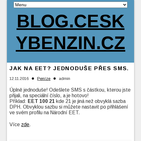
BLOG.CESK
YBENZIN.CZ
JAK NA EET? JEDNODUŠE PŘES SMS.
•
•
12.11.2016
Peníze
admin
Úplně jednoduše! Odešlete SMS s částkou, kterou jste
přijali, na speciální číslo, a je hotovo!
Příklad:
EET 100 21
kde 21 je jiná než obvyklá sazba
DPH. Obvyklou sazbu si můžete nastavit po přihlášení
ve svém profilu na Národní EET.
Více
zde
.