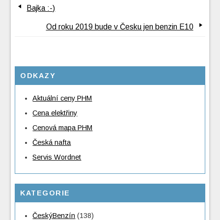
Bajka :-)
Od roku 2019 bude v Česku jen benzin E10
ODKAZY
Aktuální ceny PHM
Cena elektřiny
Cenová mapa PHM
Česká nafta
Servis Wordnet
KATEGORIE
ČeskýBenzín
(138)