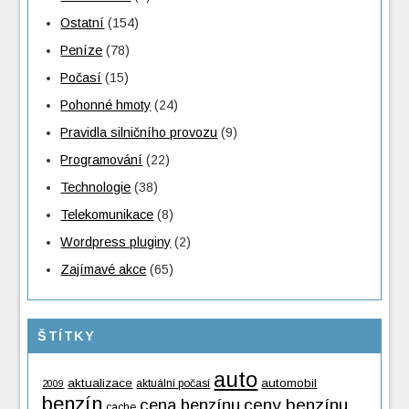
Ostatní
(154)
Peníze
(78)
Počasí
(15)
Pohonné hmoty
(24)
Pravidla silničního provozu
(9)
Programování
(22)
Technologie
(38)
Telekomunikace
(8)
Wordpress pluginy
(2)
Zajímavé akce
(65)
ŠTÍTKY
auto
aktualizace
automobil
aktuální počasí
2009
benzín
cena benzínu
ceny benzínu
cache