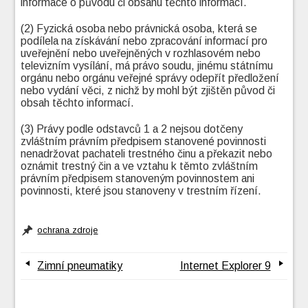
informace o původu či obsahu těchto informací.
(2) Fyzická osoba nebo právnická osoba, která se
podílela na získávání nebo zpracování informací pro
uveřejnění nebo uveřejněných v rozhlasovém nebo
televizním vysílání, má právo soudu, jinému státnímu
orgánu nebo orgánu veřejné správy odepřít předložení
nebo vydání věci, z nichž by mohl být zjištěn původ či
obsah těchto informací.
(3) Právy podle odstavců 1 a 2 nejsou dotčeny
zvláštním právním předpisem stanovené povinnosti
nenadržovat pachateli trestného činu a překazit nebo
oznámit trestný čin a ve vztahu k těmto zvláštním
právním předpisem stanoveným povinnostem ani
povinnosti, které jsou stanoveny v trestním řízení.
ochrana zdroje
Zimní pneumatiky
Internet Explorer 9