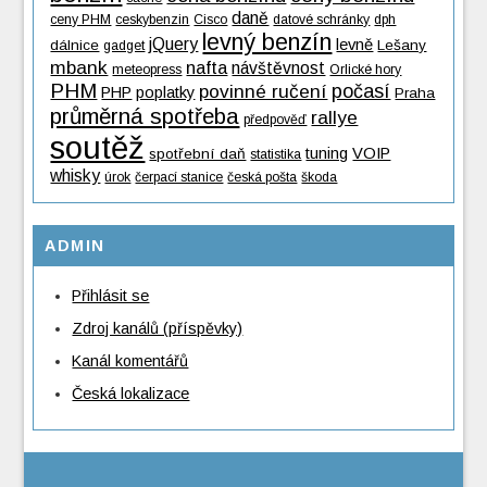
daně
ceny PHM
ceskybenzin
Cisco
datové schránky
dph
levný benzín
jQuery
levně
dálnice
Lešany
gadget
mbank
nafta
návštěvnost
meteopress
Orlické hory
PHM
povinné ručení
počasí
PHP
poplatky
Praha
průměrná spotřeba
rallye
předpověď
soutěž
tuning
VOIP
spotřební daň
statistika
whisky
úrok
čerpací stanice
česká pošta
škoda
ADMIN
Přihlásit se
Zdroj kanálů (příspěvky)
Kanál komentářů
Česká lokalizace