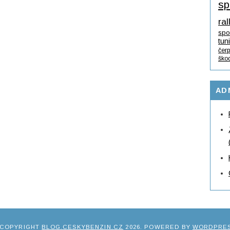
sp
ral
spo
tun
čerp
ško
AD
 COPYRIGHT
BLOG.CESKYBENZIN.CZ
2026
. POWERED BY
WORDPRE