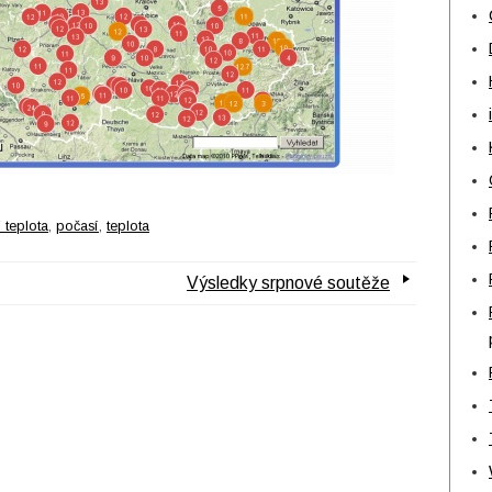
í teplota
,
počasí
,
teplota
Výsledky srpnové soutěže