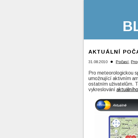
B
AKTUÁLNÍ POČ
•
31.08.2010
Počasí
,
Pro
Pro meteorologickou 
umožnující aktivním a
ostatním uživatelům. Ta
vykreslování
aktuálníh