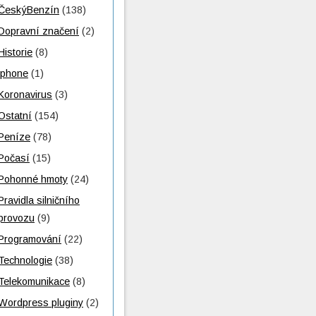
ČeskýBenzín
(138)
Dopravní značení
(2)
Historie
(8)
iphone
(1)
Koronavirus
(3)
Ostatní
(154)
Peníze
(78)
Počasí
(15)
Pohonné hmoty
(24)
Pravidla silničního
provozu
(9)
Programování
(22)
Technologie
(38)
Telekomunikace
(8)
Wordpress pluginy
(2)