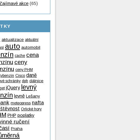
Zajímavé akce
(65)
ÍTKY
aktualizace
aktuální
9
auto
automobil
así
nzín
cena
cache
nzínu
ceny
nzínu
ceny PHM
daně
kybenzin
Cisco
dálnice
ové schránky
dph
levný
jQuery
get
nzín
levně
Lešany
ank
nafta
meteopress
vštěvnost
Orlické hory
HM
PHP
poplatky
vinné ručení
časí
Praha
ůměrná