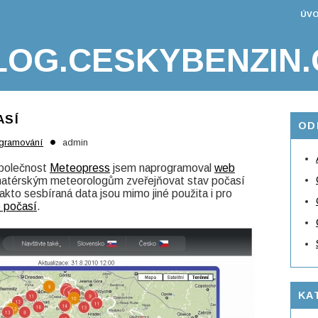
ÚVO
LOG.CESKYBENZIN.
ASÍ
OD
•
gramování
admin
společnost
Meteopress
jsem naprogramoval
web
matérským meteorologům zveřejňovat stav počasí
kto sesbíraná data jsou mimo jiné použita i pro
o počasí
.
KA