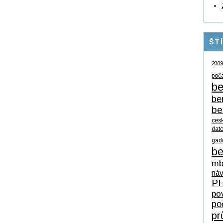
ŠT
200
poč
be
be
be
ces
dat
gad
be
mb
ná
P
po
po
pr