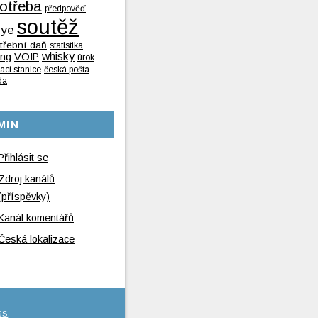
otřeba
předpověď
soutěž
lye
třební daň
statistika
whisky
ing
VOIP
úrok
ací stanice
česká pošta
da
MIN
Přihlásit se
Zdroj kanálů
(příspěvky)
Kanál komentářů
Česká lokalizace
SS
.