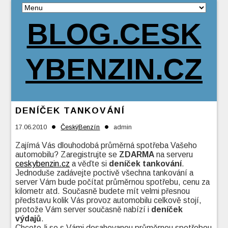
BLOG.CESK
YBENZIN.CZ
DENÍČEK TANKOVÁNÍ
•
•
17.06.2010
ČeskýBenzín
admin
Zajímá Vás dlouhodobá průměrná spotřeba Vašeho
automobilu? Zaregistrujte se
ZDARMA
na serveru
ceskybenzin.cz
a věďte si
deníček tankování
.
Jednoduše zadávejte poctivě všechna tankování a
server Vám bude počítat průměrnou spotřebu, cenu za
kilometr atd. Současně budete mít velmi přesnou
představu kolik Vás provoz automobilu celkově stojí,
protože Vám server současně nabízí i
deníček
výdajů
.
Chcete-li se s Vámi dosahovanou průměrnou spotřebou