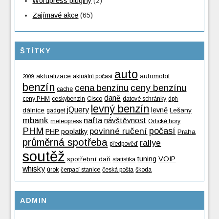
Wordpress pluginy
(2)
Zajímavé akce
(65)
ŠTÍTKY
auto
aktualizace
automobil
aktuální počasí
2009
benzín
cena benzínu
ceny benzínu
cache
daně
ceny PHM
ceskybenzin
Cisco
datové schránky
dph
levný benzín
jQuery
levně
dálnice
Lešany
gadget
mbank
nafta
návštěvnost
meteopress
Orlické hory
PHM
povinné ručení
počasí
PHP
poplatky
Praha
průměrná spotřeba
rallye
předpověď
soutěž
tuning
VOIP
spotřební daň
statistika
whisky
úrok
čerpací stanice
česká pošta
škoda
ADMIN