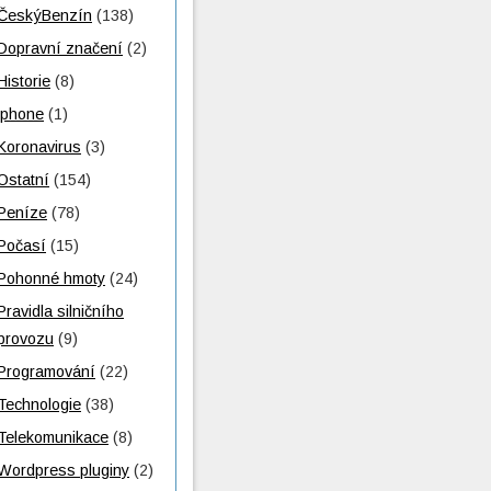
ČeskýBenzín
(138)
Dopravní značení
(2)
Historie
(8)
iphone
(1)
Koronavirus
(3)
Ostatní
(154)
Peníze
(78)
Počasí
(15)
Pohonné hmoty
(24)
Pravidla silničního
provozu
(9)
Programování
(22)
Technologie
(38)
Telekomunikace
(8)
Wordpress pluginy
(2)