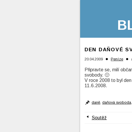
B
DEN DAŇOVÉ S
•
•
20.04.2009
Peníze
Připravte se, milí obč
svobody. 🙁
V roce 2008 to byl de
11.6.2008.
daně
,
daňová svoboda
Soutěž