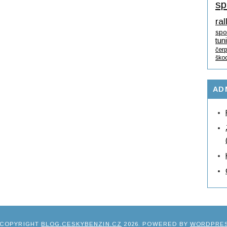
sp
ral
spo
tun
čerp
ško
AD
 COPYRIGHT
BLOG.CESKYBENZIN.CZ
2026
. POWERED BY
WORDPRE