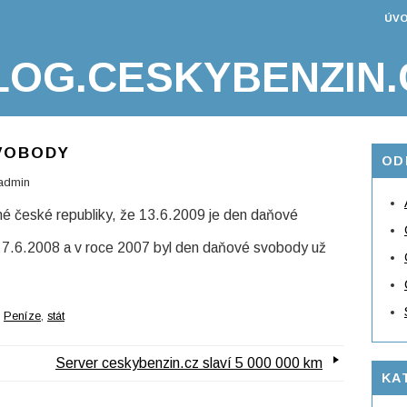
ÚVO
LOG.CESKYBENZIN.
VOBODY
OD
admin
ané české republiky, že 13.6.2009 je den daňové
n 7.6.2008 a v roce 2007 byl den daňové svobody už
,
Peníze
,
stát
Server ceskybenzin.cz slaví 5 000 000 km
KA