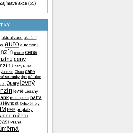
Zajímavé akce
(65)
ÍTKY
aktualizace
aktuální
9
auto
automobil
así
nzín
cena
cache
nzínu
ceny
nzínu
ceny PHM
daně
kybenzin
Cisco
dálnice
ové schránky
dph
levný
jQuery
get
nzín
levně
Lešany
ank
nafta
meteopress
vštěvnost
Orlické hory
HM
PHP
poplatky
vinné ručení
časí
Praha
ůměrná