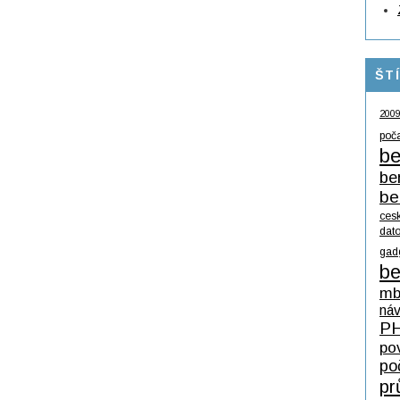
ŠT
200
poč
be
be
be
ces
dat
gad
be
mb
ná
P
po
po
pr