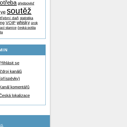
otřeba
předpověď
soutěž
lye
třební daň
statistika
whisky
ing
VOIP
úrok
ací stanice
česká pošta
da
MIN
Přihlásit se
Zdroj kanálů
(příspěvky)
Kanál komentářů
Česká lokalizace
SS
.