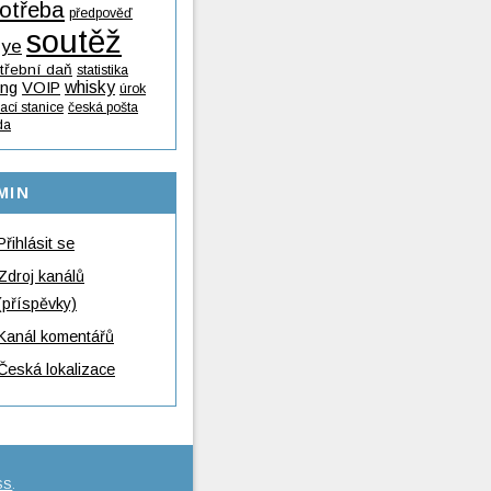
otřeba
předpověď
soutěž
lye
třební daň
statistika
whisky
ing
VOIP
úrok
ací stanice
česká pošta
da
MIN
Přihlásit se
Zdroj kanálů
(příspěvky)
Kanál komentářů
Česká lokalizace
SS
.