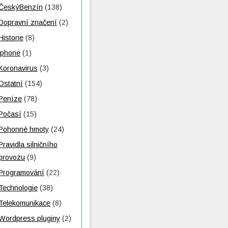
ČeskýBenzín
(138)
Dopravní značení
(2)
Historie
(8)
iphone
(1)
Koronavirus
(3)
Ostatní
(154)
Peníze
(78)
Počasí
(15)
Pohonné hmoty
(24)
Pravidla silničního
provozu
(9)
Programování
(22)
Technologie
(38)
Telekomunikace
(8)
Wordpress pluginy
(2)