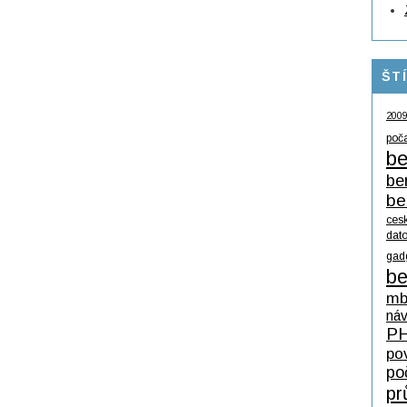
ŠT
200
poč
be
be
be
ces
dat
gad
be
mb
ná
P
po
po
pr