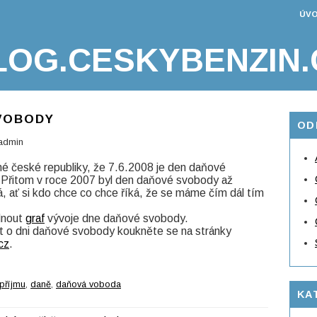
ÚVO
LOG.CESKYBENZIN.
VOBODY
OD
admin
ané české republiky, že 7.6.2008 je den daňové
 Přitom v roce 2007 byl den daňové svobody až
 ať si kdo chce co chce říká, že se máme čím dál tím
dnout
graf
vývoje dne daňové svobody.
íst o dni daňové svobody koukněte se na stránky
cz
.
příjmu
,
daně
,
daňová voboda
KA