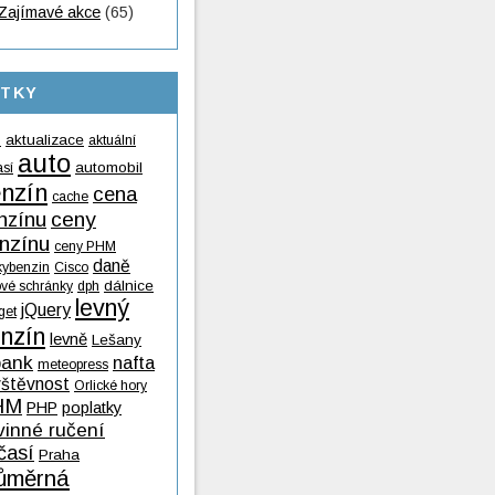
Zajímavé akce
(65)
ÍTKY
aktualizace
aktuální
9
auto
automobil
así
nzín
cena
cache
nzínu
ceny
nzínu
ceny PHM
daně
kybenzin
Cisco
dálnice
ové schránky
dph
levný
jQuery
get
nzín
levně
Lešany
ank
nafta
meteopress
vštěvnost
Orlické hory
HM
PHP
poplatky
vinné ručení
časí
Praha
ůměrná