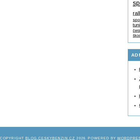
sp
ral
spo
tun
čerp
ško
AD
 COPYRIGHT
BLOG.CESKYBENZIN.CZ
2026
. POWERED BY
WORDPRE