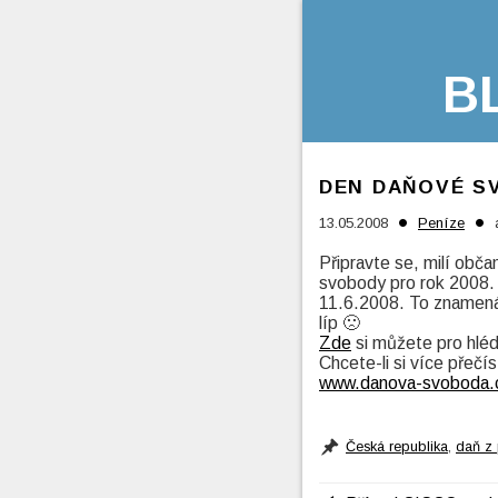
B
DEN DAŇOVÉ S
•
•
13.05.2008
Peníze
Připravte se, milí obč
svobody pro rok 2008.
11.6.2008. To znamená,
líp 🙁
Zde
si můžete pro hlé
Chcete-li si více přeč
www.danova-svoboda.
Česká republika
,
daň z 