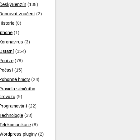
ČeskýBenzín
(138)
Dopravní značení
(2)
Historie
(8)
iphone
(1)
Koronavirus
(3)
Ostatní
(154)
Peníze
(78)
Počasí
(15)
Pohonné hmoty
(24)
Pravidla silničního
provozu
(9)
Programování
(22)
Technologie
(38)
Telekomunikace
(8)
Wordpress pluginy
(2)