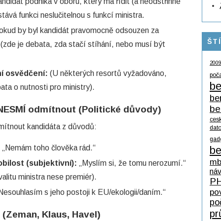
ndidát podniká v oboru, který má řídit (a neodstřihne
tává funkci neslučitelnou s funkcí ministra.
kud by byl kandidát pravomocně odsouzen za
ŠT
 (zde je debata, zda stačí stíhání, nebo musí být
200
ní osvědčení:
(U některých resortů vyžadováno,
poč
be
ata o nutnosti pro ministry).
be
be
 NESMÍ odmítnout (Politické důvody)
ces
mítnout kandidáta z důvodů:
dat
gad
„Nemám toho člověka rád.“
be
mb
ilost (subjektivní):
„Myslím si, že tomu nerozumí.“
ná
litu ministra nese premiér).
P
po
Nesouhlasím s jeho postoji k EU/ekologii/daním.“
po
pr
y (Zeman, Klaus, Havel)