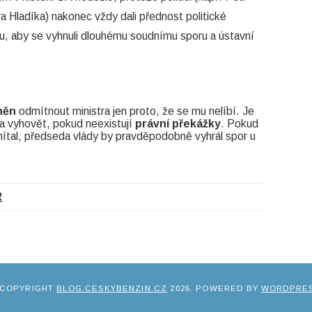
ra Hladíka) nakonec vždy dali přednost politické
, aby se vyhnuli dlouhému soudnímu sporu a ústavní
něn
odmítnout ministra jen proto, že se mu nelíbí. Je
a vyhovět, pokud neexistují
právní překážky
. Pokud
mítal, předseda vlády by pravděpodobně vyhrál spor u
R
 COPYRIGHT
BLOG.CESKYBENZIN.CZ
2026
. POWERED BY
WORDPRE