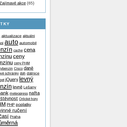
Zajímavé akce
(65)
ÍTKY
aktualizace
aktuální
9
auto
automobil
así
nzín
cena
cache
nzínu
ceny
nzínu
ceny PHM
daně
kybenzin
Cisco
dálnice
ové schránky
dph
levný
jQuery
get
nzín
levně
Lešany
ank
nafta
meteopress
vštěvnost
Orlické hory
HM
PHP
poplatky
vinné ručení
časí
Praha
ůměrná