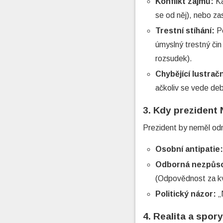
Konflikt zájmů:
Ka
se od něj), nebo zas
Trestní stíhání:
Po
úmyslný trestný čin
rozsudek).
Chybějící lustrač
ačkoliv se vede deb
3. Kdy prezident
Prezident by neměl od
Osobní antipatie:
Odborná nezpůsob
(Odpovědnost za kva
Politický názor:
„
4. Realita a spor