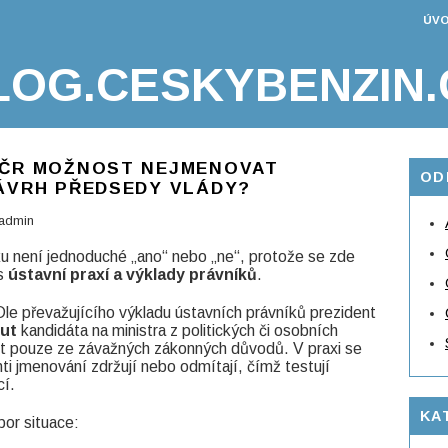
ÚVO
LOG.CESKYBENZIN.
 ČR MOŽNOST NEJMENOVAT
OD
NÁVRH PŘEDSEDY VLÁDY?
admin
u není jednoduché „ano“ nebo „ne“, protože se zde
s
ústavní praxí a výklady právníků
.
le převažujícího výkladu ústavních právníků prezident
ut
kandidáta na ministra z politických či osobních
it pouze ze závažných zákonných důvodů. V praxi se
ti jmenování zdržují nebo odmítají, čímž testují
cí.
KA
bor situace: