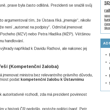
sp
sně, praxe byla často odlišná. Prezidenti se snažili svůj
ral
spo
tun
o argumentoval tím, že Ústava říká „jmenuje“, nikoliv
čerp
 že není „automat na podpisy“. Odmítal jmenovat
ško
a Pocheho (MZV) nebo Petra Hladíka (MŽP). Většinou
ému handlování.
AD
výhrady například k Davidu Rathovi, ale nakonec jej
 řeší (Kompetenční žaloba)
 jmenovat ministra bez relevantního právního důvodu,
žnost podat
kompetenční žalobu k Ústavnímu
 autoritativně rozhodl, zda má prezident povinnost
m v historii ČR nedošlo, protože politici (např. Petr