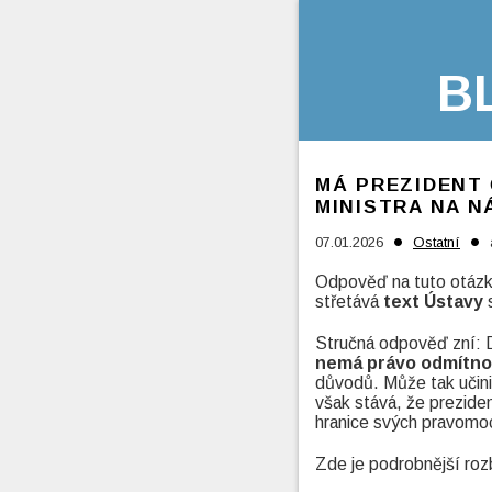
B
MÁ PREZIDENT
MINISTRA NA 
•
•
07.01.2026
Ostatní
Odpověď na tuto otázk
střetává
text Ústavy
Stručná odpověď zní: D
nemá právo odmítno
důvodů. Může tak učin
však stává, že preziden
hranice svých pravomo
Zde je podrobnější roz