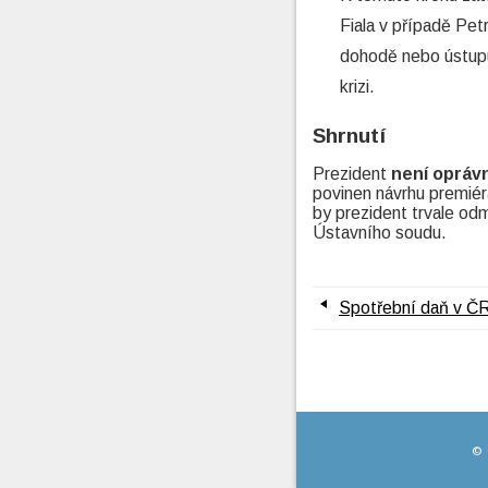
Fiala v případě Pet
dohodě nebo ústupu
krizi.
Shrnutí
Prezident
není opráv
povinen návrhu premiér
by prezident trvale od
Ústavního soudu.
Spotřební daň v Č
©