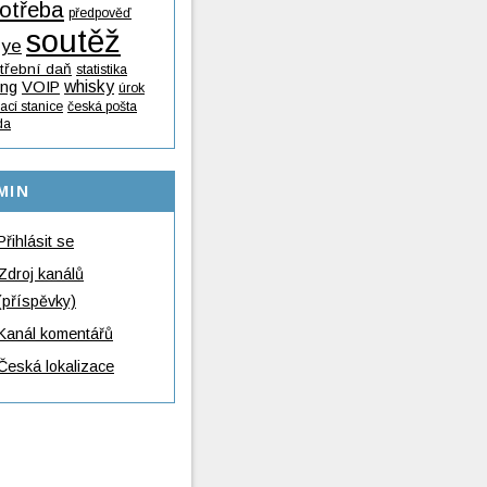
otřeba
předpověď
soutěž
lye
třební daň
statistika
whisky
ing
VOIP
úrok
ací stanice
česká pošta
da
MIN
Přihlásit se
Zdroj kanálů
(příspěvky)
Kanál komentářů
Česká lokalizace