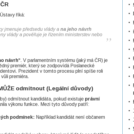
a ČR
Ústavy říká:
iky jmenuje předsedu vlády a
na jeho návrh
eny vlády a pověřuje je řízením ministerstev nebo
ho návrh“
. V parlamentním systému (jaký má ČR) je
vědný premiér, který se zodpovídá Poslanecké
dentovi. Prezident v tomto procesu plní spíše roli
 vůli premiéra.
 MŮŽE odmítnout (Legální důvody)
by) odmítnout kandidáta, pokud existuje
právní
ánila výkonu funkce. Mezi tyto důvody patří:
ných podmínek:
Například kandidát není občanem