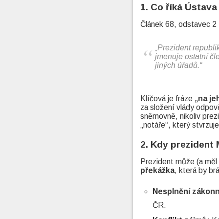
1. Co říká Ústav
Článek 68, odstavec 2 
„Prezident republ
jmenuje ostatní čl
jiných úřadů.“
Klíčová je fráze
„na je
za složení vlády odpo
sněmovně, nikoliv prezi
„notáře“, který stvrzuje
2. Kdy prezident
Prezident může (a měl 
překážka
, která by br
Nesplnění zákon
ČR.