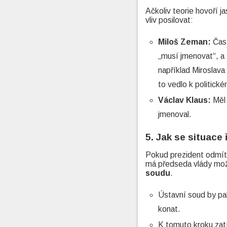
Ačkoliv teorie hovoří ja
vliv posilovat:
Miloš Zeman:
Čast
„musí jmenovat“, a
například Miroslav
to vedlo k politick
Václav Klaus:
Měl 
jmenoval.
5. Jak se situace
Pokud prezident odmítá
má předseda vlády mo
soudu
.
Ústavní soud by pak
konat.
K tomuto kroku zatí