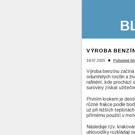
B
VÝROBA BENZÍ
•
18.07.2025
Pohonné hm
Výroba benzínu začíná h
odumřelých rostlin a ži
rafinérií, kde prochází
suroviny získat užitečn
Prvním krokem je desti
různé frakce podle bodu
už při nižších teplotách
přímému použití v moto
Následuje tzv. kraková
uhlovodíky rozkládají n