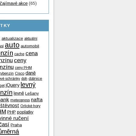
Zajímavé akce
(65)
ÍTKY
aktualizace
aktuální
9
auto
automobil
así
nzín
cena
cache
nzínu
ceny
nzínu
ceny PHM
daně
kybenzin
Cisco
dálnice
ové schránky
dph
levný
jQuery
get
nzín
levně
Lešany
ank
nafta
meteopress
vštěvnost
Orlické hory
HM
PHP
poplatky
vinné ručení
časí
Praha
ůměrná