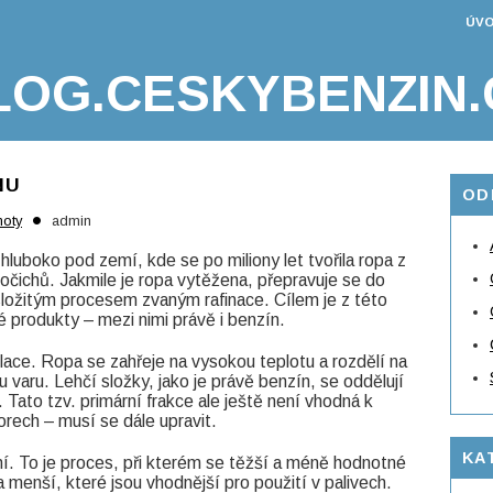
ÚVO
LOG.CESKYBENZIN.
NU
OD
•
oty
admin
luboko pod zemí, kde se po miliony let tvořila ropa z
vočichů. Jakmile je ropa vytěžena, přepravuje se do
 složitým procesem zvaným rafinace. Cílem je z této
é produkty – mezi nimi právě i benzín.
lace. Ropa se zahřeje na vysokou teplotu a rozdělí na
 varu. Lehčí složky, jako je právě benzín, se oddělují
. Tato tzv. primární frakce ale ještě není vhodná k
rech – musí se dále upravit.
KA
ní. To je proces, při kterém se těžší a méně hodnotné
a menší, které jsou vhodnější pro použití v palivech.