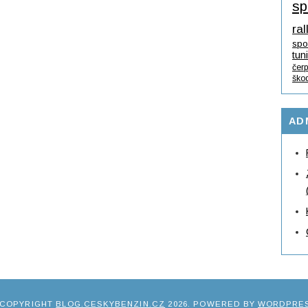
sp
ral
spo
tun
čerp
ško
AD
 COPYRIGHT
BLOG.CESKYBENZIN.CZ
2026
. POWERED BY
WORDPRE