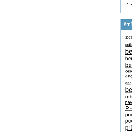
ŠT
200
poč
be
be
be
ces
dat
gad
be
mb
ná
P
po
po
pr