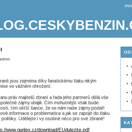
ÚVO
LOG.CESKYBENZIN.
I
OD
admin
raně jsou zejména díky fanatickému tlaku nikým
ise ve vážném ohrožení.
anu práv majitelů zbraní a řada jeho partnerů dělá vše
polečné zájmy uhájili. Čím mohutnější však bude
nosti, tím větší šance, že se nám naše zájmy podaří
íčové informace o problematice a jak se zapojit do tlaku
 politiky. Udělejte i vy osobně něco pro své zbraně!
KA
tp://www.gunlex.cz/download/EUdulezite.pdf