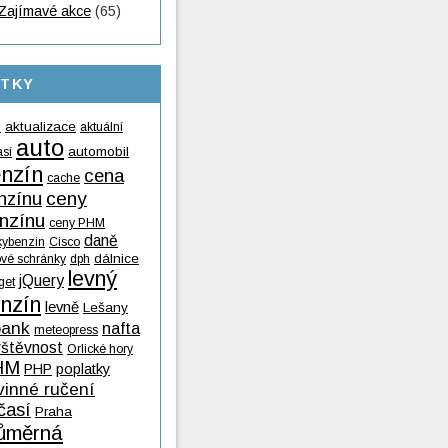
Zajímavé akce
(65)
ÍTKY
aktualizace
aktuální
9
auto
automobil
así
nzín
cena
cache
nzínu
ceny
nzínu
ceny PHM
daně
kybenzin
Cisco
dálnice
ové schránky
dph
levný
jQuery
get
nzín
levně
Lešany
ank
nafta
meteopress
vštěvnost
Orlické hory
HM
PHP
poplatky
vinné ručení
časí
Praha
ůměrná