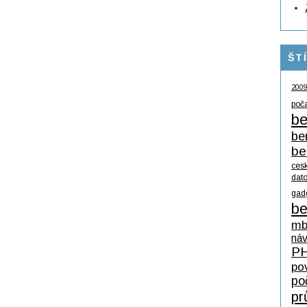
ŠT
200
poč
be
be
be
ces
dat
gad
be
mb
ná
P
po
po
pr