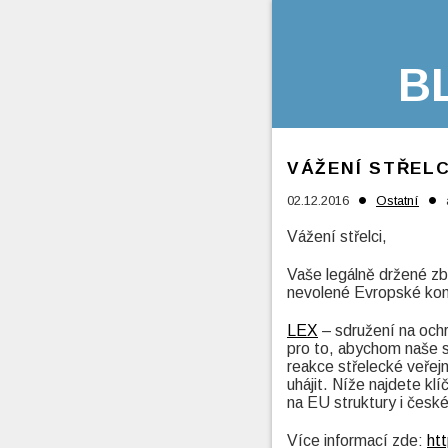
B
VÁŽENÍ STŘELC
•
•
02.12.2016
Ostatní
Vážení střelci,
Vaše legálně držené zb
nevolené Evropské kom
LEX
– sdružení na ochr
pro to, abychom naše s
reakce střelecké veřej
uhájit. Níže najdete kl
na EU struktury i české
Více informací zde:
ht