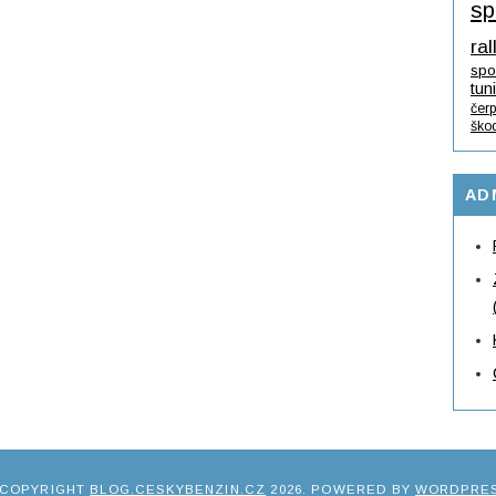
sp
ral
spo
tun
čerp
ško
AD
 COPYRIGHT
BLOG.CESKYBENZIN.CZ
2026
. POWERED BY
WORDPRE