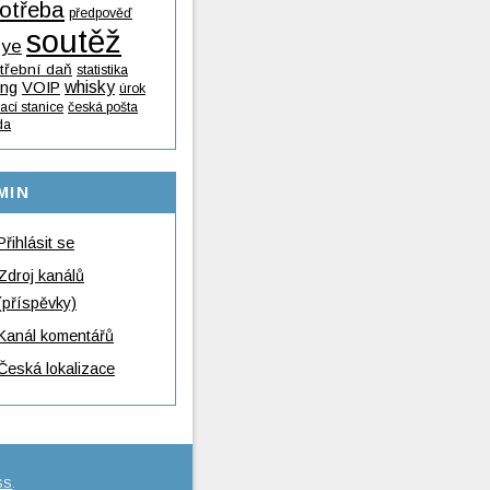
otřeba
předpověď
soutěž
lye
třební daň
statistika
whisky
ing
VOIP
úrok
ací stanice
česká pošta
da
MIN
Přihlásit se
Zdroj kanálů
(příspěvky)
Kanál komentářů
Česká lokalizace
SS
.