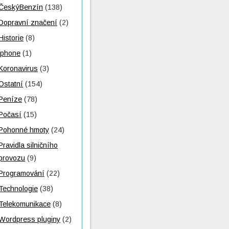
ČeskýBenzín
(138)
Dopravní značení
(2)
Historie
(8)
iphone
(1)
Koronavirus
(3)
Ostatní
(154)
Peníze
(78)
Počasí
(15)
Pohonné hmoty
(24)
Pravidla silničního
provozu
(9)
Programování
(22)
Technologie
(38)
Telekomunikace
(8)
Wordpress pluginy
(2)