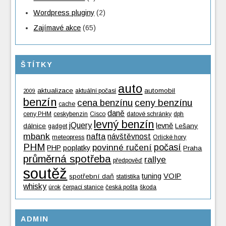
Wordpress pluginy
(2)
Zajímavé akce
(65)
ŠTÍTKY
auto
aktualizace
automobil
aktuální počasí
2009
benzín
cena benzínu
ceny benzínu
cache
daně
ceny PHM
ceskybenzin
Cisco
datové schránky
dph
levný benzín
jQuery
levně
dálnice
Lešany
gadget
mbank
nafta
návštěvnost
meteopress
Orlické hory
PHM
povinné ručení
počasí
PHP
poplatky
Praha
průměrná spotřeba
rallye
předpověď
soutěž
tuning
VOIP
spotřební daň
statistika
whisky
úrok
čerpací stanice
česká pošta
škoda
ADMIN