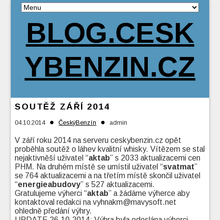
BLOG.CESK
YBENZIN.CZ
SOUTĚŽ ZÁŘÍ 2014
•
•
04.10.2014
ČeskýBenzín
admin
V září roku 2014 na serveru ceskybenzin.cz opět
proběhla soutěž o láhev kvalitní whisky. Vítězem se stal
nejaktivněší uživatel “
aktab
” s 2033 aktualizacemi cen
PHM. Na druhém místě se umístil uživatel “
svatmat
”
se 764 aktualizacemi a na třetím místě skončil uživatel
“
energieabudovy
” s 527 aktualizacemi.
Gratulujeme výherci “
aktab
” a žádáme výherce aby
kontaktoval redakci na vyhnakm@mavysoft.net
ohledně předání výhry.
UPDATE 26.10.2014: Výhra byla odeslána výherci.