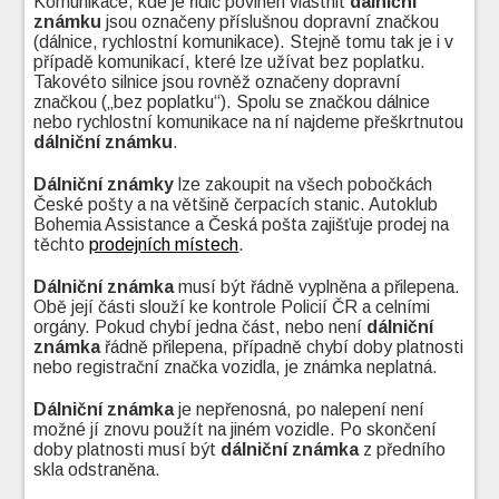
Komunikace, kde je řidič povinen vlastnit
dálniční
známku
jsou označeny příslušnou dopravní značkou
(dálnice, rychlostní komunikace). Stejně tomu tak je i v
případě komunikací, které lze užívat bez poplatku.
Takovéto silnice jsou rovněž označeny dopravní
značkou („bez poplatku“). Spolu se značkou dálnice
nebo rychlostní komunikace na ní najdeme přeškrtnutou
dálniční známku
.
Dálniční známky
lze zakoupit na všech pobočkách
České pošty a na většině čerpacích stanic. Autoklub
Bohemia Assistance a Česká pošta zajišťuje prodej na
těchto
prodejních místech
.
Dálniční známka
musí být řádně vyplněna a přilepena.
Obě její části slouží ke kontrole Policií ČR a celními
orgány. Pokud chybí jedna část, nebo není
dálniční
známka
řádně přilepena, případně chybí doby platnosti
nebo registrační značka vozidla, je známka neplatná.
Dálniční známka
je nepřenosná, po nalepení není
možné jí znovu použít na jiném vozidle. Po skončení
doby platnosti musí být
dálniční známka
z předního
skla odstraněna.