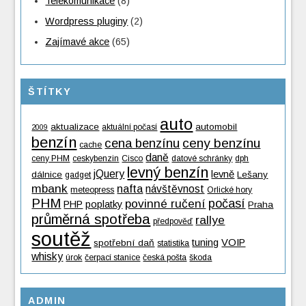
Telekomunikace
(8)
Wordpress pluginy
(2)
Zajímavé akce
(65)
ŠTÍTKY
auto
aktualizace
automobil
aktuální počasí
2009
benzín
cena benzínu
ceny benzínu
cache
daně
ceny PHM
ceskybenzin
Cisco
datové schránky
dph
levný benzín
jQuery
levně
dálnice
Lešany
gadget
mbank
nafta
návštěvnost
meteopress
Orlické hory
PHM
povinné ručení
počasí
PHP
poplatky
Praha
průměrná spotřeba
rallye
předpověď
soutěž
tuning
VOIP
spotřební daň
statistika
whisky
úrok
čerpací stanice
česká pošta
škoda
ADMIN