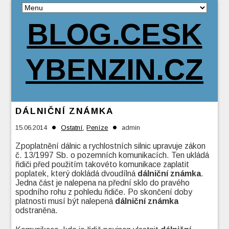
BLOG.CESK
YBENZIN.CZ
DÁLNIČNÍ ZNÁMKA
•
•
15.06.2014
Ostatní
,
Peníze
admin
Zpoplatnění dálnic a rychlostních silnic upravuje zákon
č. 13/1997 Sb. o pozemních komunikacích. Ten ukládá
řidiči před použitím takovéto komunikace zaplatit
poplatek, který dokládá dvoudílná
dálniční známka
.
Jedna část je nalepena na přední sklo do pravého
spodního rohu z pohledu řidiče. Po skončení doby
platnosti musí být nalepená
dálniční známka
odstraněna.