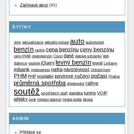
Zajímavé akce
(65)
ŠTÍTKY
auto
aktualizace
automobil
aktuální počasí
2009
benzín
cena benzínu
ceny benzínu
cache
daně
ceny PHM
ceskybenzin
Cisco
datové schránky
dph
levný benzín
jQuery
levně
dálnice
Lešany
gadget
mbank
nafta
návštěvnost
meteopress
Orlické hory
PHM
povinné ručení
počasí
PHP
poplatky
Praha
průměrná spotřeba
rallye
předpověď
soutěž
tuning
VOIP
spotřební daň
statistika
whisky
úrok
čerpací stanice
česká pošta
škoda
ADMIN
Přihlásit se