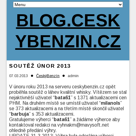
BLOG.CESK
YBENZIN.CZ
SOUTĚŽ ÚNOR 2013
•
•
07.03.2013
ČeskýBenzín
admin
V únoru roku 2013 na serveru ceskybenzin.cz opět
proběhla soutěž o láhev kvalitní whisky. Vítězem se stal
nejaktivněší uživatel “
bata61
” s 1371 aktualizacemi cen
PHM. Na druhém místě se umístil uživatel “
milanols
”
se 373 aktualizacemi a na třetím místě skončil uživatel
“
barbuja
” s 353 aktualizacemi.
Gratulujeme výherci “
bata61
” a žádáme výherce aby
kontaktoval redakci na vyhnakm@mavysoft.net
ohledně předání výhry.
UPDATE 31.3.2013: Výhra byla odeslána výherci.