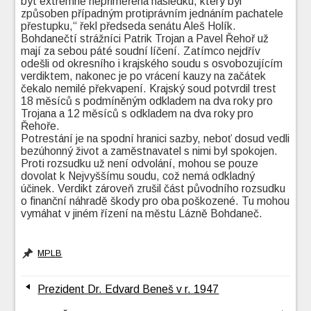
být extrémně nepřiměřená následku, který byl
způsoben případným protiprávním jednáním pachatele
přestupku,“ řekl předseda senátu Aleš Holík.
Bohdanečtí strážníci Patrik Trojan a Pavel Řehoř už
mají za sebou páté soudní líčení. Zatímco nejdřív
odešli od okresního i krajského soudu s osvobozujícím
verdiktem, nakonec je po vrácení kauzy na začátek
čekalo nemilé překvapení. Krajský soud potvrdil trest
18 měsíců s podmíněným odkladem na dva roky pro
Trojana a 12 měsíců s odkladem na dva roky pro
Řehoře.
Potrestání je na spodní hranici sazby, neboť dosud vedli
bezúhonný život a zaměstnavatel s nimi byl spokojen.
Proti rozsudku už není odvolání, mohou se pouze
dovolat k Nejvyššímu soudu, což nemá odkladný
účinek. Verdikt zároveň zrušil část původního rozsudku
o finanční náhradě škody pro oba poškozené. Tu mohou
vymáhat v jiném řízení na městu Lázně Bohdaneč.
MPLB
Prezident Dr. Edvard Beneš v r. 1947