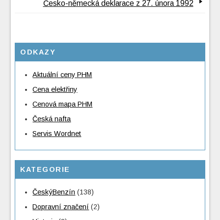
Česko-německá deklarace z 27. února 1992
ODKAZY
Aktuální ceny PHM
Cena elektřiny
Cenová mapa PHM
Česká nafta
Servis Wordnet
KATEGORIE
ČeskýBenzín
(138)
Dopravní značení
(2)