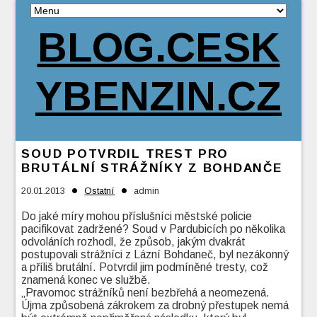
BLOG.CESK
YBENZIN.CZ
SOUD POTVRDIL TREST PRO
BRUTÁLNÍ STRÁŽNÍKY Z BOHDANČE
•
•
20.01.2013
Ostatní
admin
Do jaké míry mohou příslušníci městské policie
pacifikovat zadržené? Soud v Pardubicích po několika
odvoláních rozhodl, že způsob, jakým dvakrát
postupovali strážníci z Lázní Bohdaneč, byl nezákonný
a příliš brutální. Potvrdil jim podmíněné tresty, což
znamená konec ve službě.
„Pravomoc strážníků není bezbřehá a neomezená.
Újma způsobená zákrokem za drobný přestupek nemá