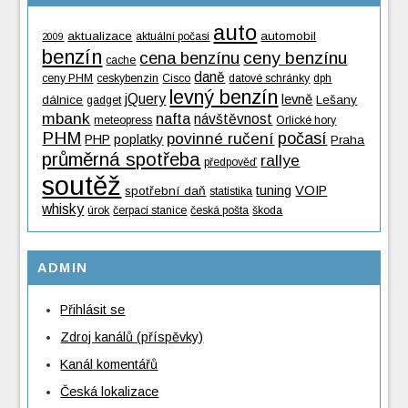
auto
aktualizace
automobil
aktuální počasí
2009
benzín
cena benzínu
ceny benzínu
cache
daně
ceny PHM
ceskybenzin
Cisco
datové schránky
dph
levný benzín
jQuery
levně
dálnice
Lešany
gadget
mbank
nafta
návštěvnost
meteopress
Orlické hory
PHM
povinné ručení
počasí
PHP
poplatky
Praha
průměrná spotřeba
rallye
předpověď
soutěž
tuning
VOIP
spotřební daň
statistika
whisky
úrok
čerpací stanice
česká pošta
škoda
ADMIN
Přihlásit se
Zdroj kanálů (příspěvky)
Kanál komentářů
Česká lokalizace