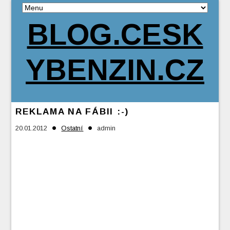
BLOG.CESK
YBENZIN.CZ
REKLAMA NA FÁBII :-)
•
•
20.01.2012
Ostatní
admin