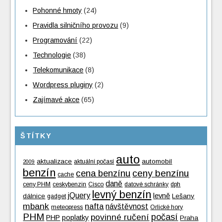
Pohonné hmoty
(24)
Pravidla silničního provozu
(9)
Programování
(22)
Technologie
(38)
Telekomunikace
(8)
Wordpress pluginy
(2)
Zajímavé akce
(65)
ŠTÍTKY
auto
aktualizace
automobil
aktuální počasí
2009
benzín
cena benzínu
ceny benzínu
cache
daně
ceny PHM
ceskybenzin
Cisco
datové schránky
dph
levný benzín
jQuery
levně
dálnice
Lešany
gadget
mbank
nafta
návštěvnost
meteopress
Orlické hory
PHM
povinné ručení
počasí
PHP
poplatky
Praha