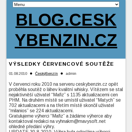
BLOG.CESK
YBENZIN.CZ
VÝSLEDKY ČERVENCOVÉ SOUTĚŽE
•
•
01.08.2010
ČeskýBenzín
admin
V červenci roku 2010 na serveru ceskybenzin.cz opět
proběhla soutěž o láhev kvalitní whisky. Vítězem se stal
nejaktivněší uživatel “Mafiz” s 1135 aktualizacemi cen
PHM. Na druhém místě se umístil uživatel “Matych” se
702 aktualizacemi a na třetím místě skončil uživatel
“milanios” se 224 aktualizacemi.
Gratulujeme výherci “Mafiz” a žádáme výherce aby
kontaktoval redakci na vyhnakm@mavysoft.net
ohledně předání výhry.
UPDATE 30.8.2010: Výhra byla odeslána výherci.