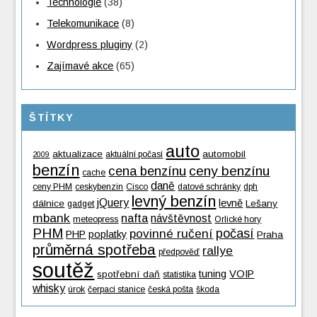
Technologie
(38)
Telekomunikace
(8)
Wordpress pluginy
(2)
Zajímavé akce
(65)
ŠTÍTKY
auto
aktualizace
automobil
aktuální počasí
2009
benzín
cena benzínu
ceny benzínu
cache
daně
ceny PHM
ceskybenzin
Cisco
datové schránky
dph
levný benzín
jQuery
levně
dálnice
Lešany
gadget
mbank
nafta
návštěvnost
meteopress
Orlické hory
PHM
povinné ručení
počasí
PHP
poplatky
Praha
průměrná spotřeba
rallye
předpověď
soutěž
tuning
VOIP
spotřební daň
statistika
whisky
úrok
čerpací stanice
česká pošta
škoda