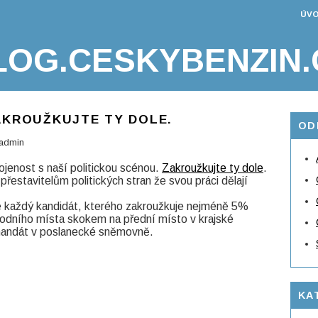
ÚVO
LOG.CESKYBENZIN.
AKROUŽKUJTE TY DOLE.
OD
admin
jenost s naší politickou scénou.
Zakroužkujte ty dole
.
přestavitelům politických stran že svou práci dělají
e každý kandidát, kterého zakroužkuje nejméně 5%
podního místa skokem na přední místo v krajské
mandát v poslanecké sněmovně.
KA