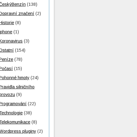
ČeskýBenzín
(138)
Dopravní značení
(2)
Historie
(8)
iphone
(1)
Koronavirus
(3)
Ostatní
(154)
Peníze
(78)
Počasí
(15)
Pohonné hmoty
(24)
Pravidla silničního
provozu
(9)
Programování
(22)
Technologie
(38)
Telekomunikace
(8)
Wordpress pluginy
(2)