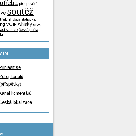
otřeba
předpověď
soutěž
lye
třební daň
statistika
whisky
ing
VOIP
úrok
ací stanice
česká pošta
da
MIN
Přihlásit se
Zdroj kanálů
(příspěvky)
Kanál komentářů
Česká lokalizace
SS
.