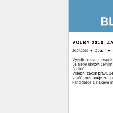
B
VOLBY 2010. Z
•
•
20.04.2010
Ostatní
Vyjádřete svou nespoko
Je třeba ukázat čelním 
špatně.
Volební zákon praví, ž
voličů, postupuje ze s
kandidátce a získává 