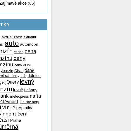
Zajímavé akce
(65)
ÍTKY
aktualizace
aktuální
9
auto
automobil
así
nzín
cena
cache
nzínu
ceny
nzínu
ceny PHM
daně
kybenzin
Cisco
dálnice
ové schránky
dph
levný
jQuery
get
nzín
levně
Lešany
ank
nafta
meteopress
vštěvnost
Orlické hory
HM
PHP
poplatky
vinné ručení
časí
Praha
ůměrná