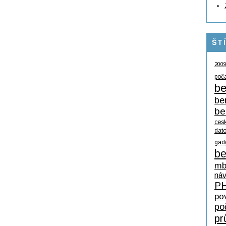
ŠT
200
poč
be
be
be
ces
dat
gad
be
mb
ná
P
po
po
pr