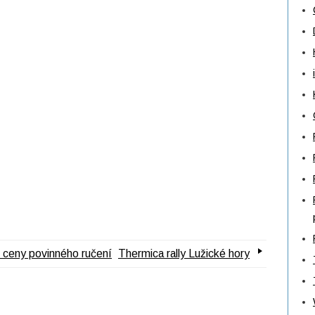
 ceny povinného ručení
Thermica rally Lužické hory