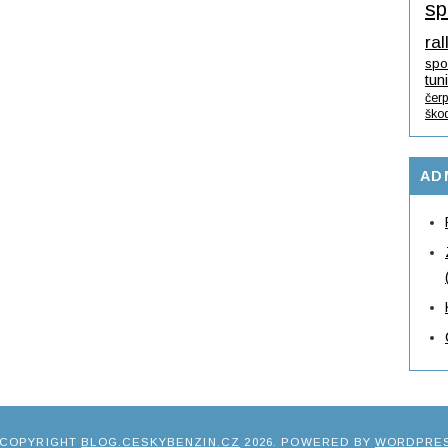
sp
ral
spo
tun
čerp
ško
AD
 COPYRIGHT
BLOG.CESKYBENZIN.CZ
2026
. POWERED BY
WORDPRE