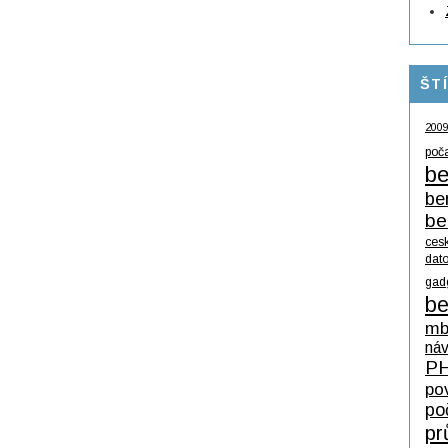
ŠT
200
poč
be
be
be
ces
dat
gad
be
mb
ná
P
po
po
pr