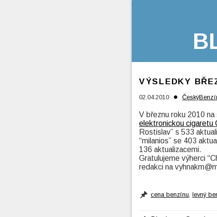
B
VÝSLEDKY BŘE
•
02.04.2010
ČeskýBenzí
V březnu roku 2010 na 
elektronickou cigaretu
Rostislav” s 533 aktua
“milanios” se 403 aktua
136 aktualizacemi.
Gratulujeme výherci “C
redakci na vyhnakm@ma
cena benzínu
,
levný be