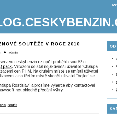
ÚVO
LOG.CESKYBENZIN.
ZNOVÉ SOUTĚŽE V ROCE 2010
OD
•
n
admin
serveru ceskybenzin.cz opět proběhla soutěž o
 Q pack
. Vítězem se stal nejaktivněší uživatel “Chalupa
lizacemi cen PHM. Na druhém místě se umístil uživatel
lizacemi a na třetím místě skončil uživatel “bojler” se
halupa Rostislav” a prosíme výherce aby kontaktoval
vysoft.net ohledně předání výhry.
nzín
,
soutěž
KA