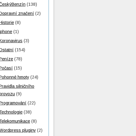
ČeskýBenzín
(138)
Dopravní značení
(2)
Historie
(8)
iphone
(1)
Koronavirus
(3)
Ostatní
(154)
Peníze
(78)
Počasí
(15)
Pohonné hmoty
(24)
Pravidla silničního
provozu
(9)
Programování
(22)
Technologie
(38)
Telekomunikace
(8)
Wordpress pluginy
(2)