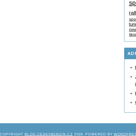
sp
ral
spo
tun
čerp
ško
AD
 COPYRIGHT
BLOG.CESKYBENZIN.CZ
2026
. POWERED BY
WORDPRE