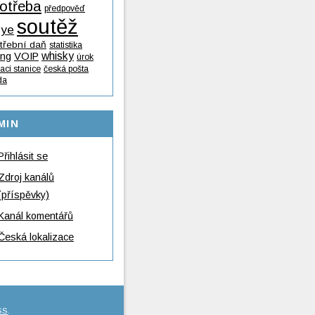
otřeba
předpověď
soutěž
lye
třební daň
statistika
whisky
ing
VOIP
úrok
ací stanice
česká pošta
da
MIN
Přihlásit se
Zdroj kanálů
(příspěvky)
Kanál komentářů
Česká lokalizace
SS
.