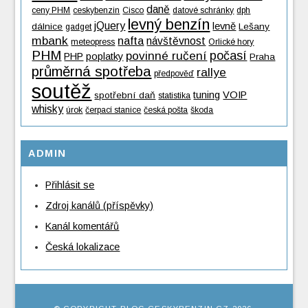
daně
ceny PHM
ceskybenzin
Cisco
datové schránky
dph
levný benzín
jQuery
levně
dálnice
Lešany
gadget
mbank
nafta
návštěvnost
meteopress
Orlické hory
PHM
povinné ručení
počasí
PHP
poplatky
Praha
průměrná spotřeba
rallye
předpověď
soutěž
tuning
VOIP
spotřební daň
statistika
whisky
úrok
čerpací stanice
česká pošta
škoda
ADMIN
Přihlásit se
Zdroj kanálů (příspěvky)
Kanál komentářů
Česká lokalizace