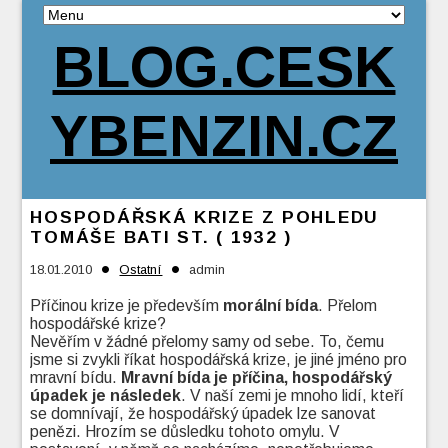
BLOG.CESK
YBENZIN.CZ
HOSPODÁŘSKÁ KRIZE Z POHLEDU
TOMÁŠE BATI ST. ( 1932 )
•
•
18.01.2010
Ostatní
admin
Příčinou krize je především
morální bída
. Přelom
hospodářské krize?
Nevěřím v žádné přelomy samy od sebe. To, čemu
jsme si zvykli říkat hospodářská krize, je jiné jméno pro
mravní bídu.
Mravní bída je příčina, hospodářský
úpadek je následek
. V naší zemi je mnoho lidí, kteří
se domnívají, že hospodářský úpadek lze sanovat
penězi. Hrozím se důsledku tohoto omylu. V