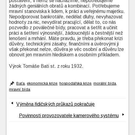
postavení, v němž se nacházíme, nepotřebujeme
žádných geniálních obratů a kombinací. Potřebujeme
mravní stanoviska k lidem, k práci a veřejnému majetku.
Nepodporovat bankrotáře, nedělat dluhy, nevyhazovat
hodnoty za nic, nevydírat pracující, dělat to, co nás
pozvedlo z poválečné bídy, pracovat a šetřit a učinit
práci a šetření výnosnější, žádoucnější a čestnější než
lenošení a mrhání. Máte pravdu, je třeba překonat krizi
důvěry, technickými zásahy, finančními a úvěrovými ji
však překonat nelze, důvěra je věc osobní a důvěru lze
obnovit jen mravním hlediskem a osobním příkladem.
Výrok Tomáše Bati st. z roku 1932.
Baťa
,
ekonomická krize
,
hospodářská krize
,
morální bída
,
mravní bída
Výměna řidičských průkazů pokračuje
Povinnosti provozovatele kamerového systému