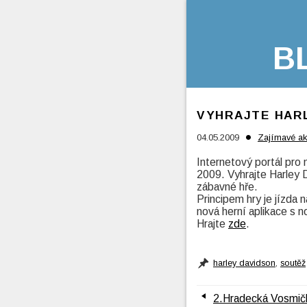
B
VYHRAJTE HAR
•
04.05.2009
Zajímavé a
Internetový portál pr
2009. Vyhrajte Harley
zábavné hře.
Principem hry je jízda 
nová herní aplikace s n
Hrajte
zde
.
harley davidson
,
soutěž
2.Hradecká Vosmičk