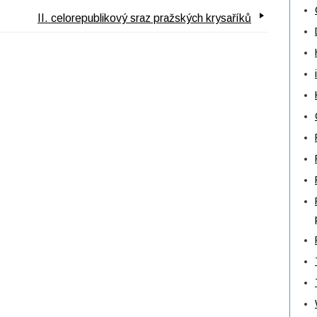
II. celorepublikový sraz pražských krysaříků