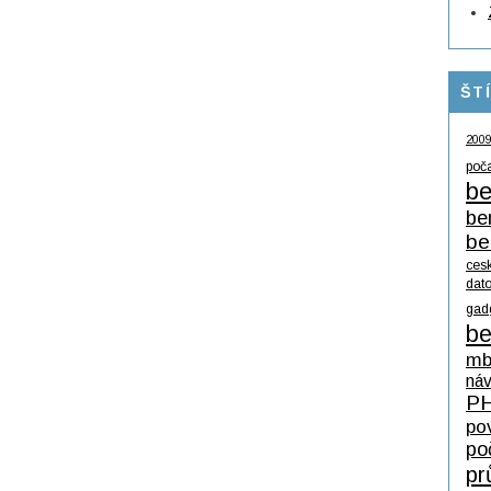
ŠT
200
poč
be
be
be
ces
dat
gad
be
mb
ná
P
po
po
pr