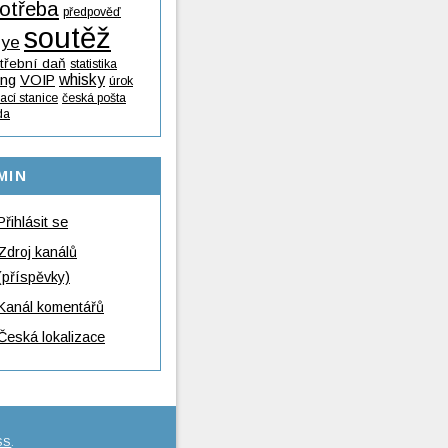
otřeba
předpověď
soutěž
lye
třební daň
statistika
whisky
ing
VOIP
úrok
ací stanice
česká pošta
da
MIN
Přihlásit se
Zdroj kanálů
(příspěvky)
Kanál komentářů
Česká lokalizace
SS
.