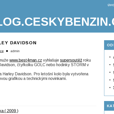
ÚVO
LOG.CESKYBENZIN.
LEY DAVIDSON
OD
•
kce
admin
o muže
www.best4man.cz
vyhlašuje
supersoutěž
roku
 Davidson, čtyřkolku GOLC nebo hodinky STORM v
na Harley Davidson. Pro letošní kolo byla vytvořena
ovou grafikou a technickými novinkami.
KA
a ( 2009 )