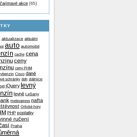
Zajímavé akce
(65)
ÍTKY
aktualizace
aktuální
9
auto
automobil
así
nzín
cena
cache
nzínu
ceny
nzínu
ceny PHM
daně
kybenzin
Cisco
dálnice
ové schránky
dph
levný
jQuery
get
nzín
levně
Lešany
ank
nafta
meteopress
vštěvnost
Orlické hory
HM
PHP
poplatky
vinné ručení
časí
Praha
ůměrná