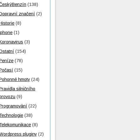
ČeskýBenzín
(138)
Dopravní značení
(2)
Historie
(8)
iphone
(1)
Koronavirus
(3)
Ostatní
(154)
Peníze
(78)
Počasí
(15)
Pohonné hmoty
(24)
Pravidla silničního
provozu
(9)
Programování
(22)
Technologie
(38)
Telekomunikace
(8)
Wordpress pluginy
(2)