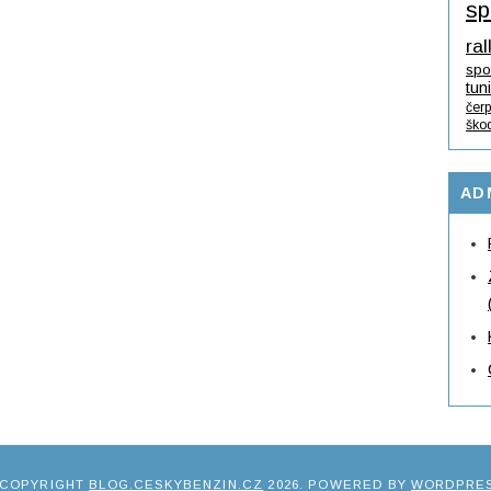
sp
ral
spo
tun
čerp
ško
AD
 COPYRIGHT
BLOG.CESKYBENZIN.CZ
2026
. POWERED BY
WORDPRE