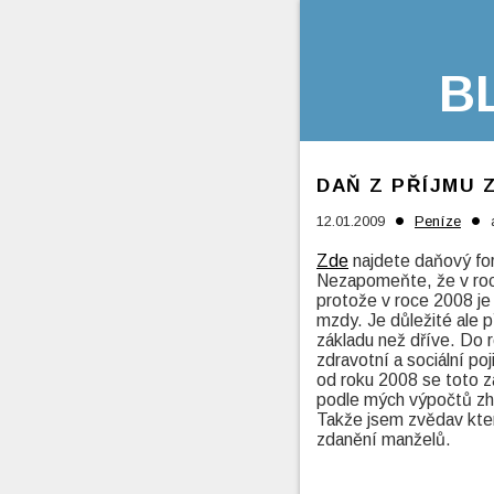
B
DAŇ Z PŘÍJMU 
•
•
12.01.2009
Peníze
Zde
najdete daňový form
Nezapomeňte, že v roc
protože v roce 2008 je
mzdy. Je důležité ale 
základu než dříve. Do 
zdravotní a sociální p
od roku 2008 se toto
podle mých výpočtů z
Takže jsem zvědav kte
zdanění manželů.