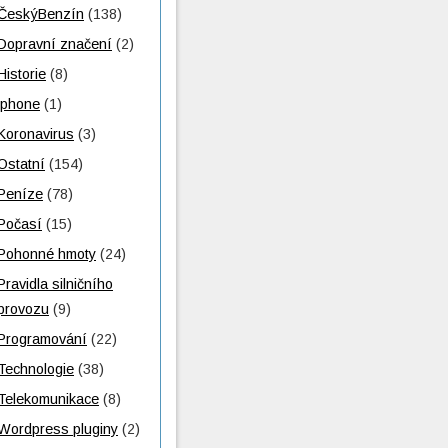
ČeskýBenzín
(138)
Dopravní značení
(2)
Historie
(8)
iphone
(1)
Koronavirus
(3)
Ostatní
(154)
Peníze
(78)
Počasí
(15)
Pohonné hmoty
(24)
Pravidla silničního
provozu
(9)
Programování
(22)
Technologie
(38)
Telekomunikace
(8)
Wordpress pluginy
(2)