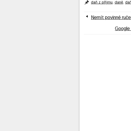
daň z příjmu
,
daně
,
daň
Nemít povinné ruče
Google 