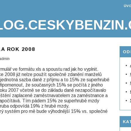
ÚVO
LOG.CESKYBENZIN.
ZA ROK 2008
OD
admin
ulář ve formátu xls a spoustu rad jak ho vyplnit.
e 2008 již nelze použít společné zdanění manželů
 jednotná sazba daně z příjmu a to 15% ze superhrubé
připomenout, že současných 15% se počítá z jiného
roku 2007 včetně se do základu daně nezapočítavalo
ojištění zaplacené zaměstnavatelem za zaměstnance a
 započítává. Tím pádem 15% ze superhrubé mzdy
hruba odpovídá 19% z hrubé mzdy.
rý systém pro mě bude výhodnější 15% vs. společné
KA