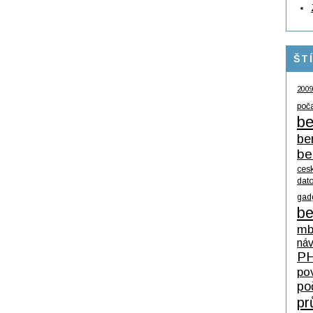
ŠT
200
poč
be
be
be
ces
dat
gad
be
mb
ná
P
po
po
pr