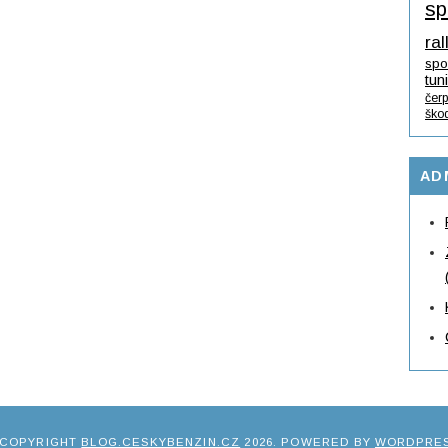
sp
ral
spo
tun
čerp
ško
AD
 COPYRIGHT
BLOG.CESKYBENZIN.CZ
2026
. POWERED BY
WORDPRE