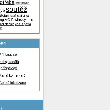
otřeba
předpověď
soutěž
lye
třební daň
statistika
whisky
ing
VOIP
úrok
ací stanice
česká pošta
da
MIN
Přihlásit se
Zdroj kanálů
(příspěvky)
Kanál komentářů
Česká lokalizace
SS
.