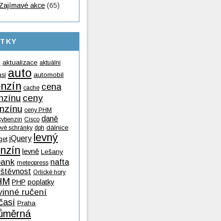
Zajímavé akce
(65)
ÍTKY
aktualizace
aktuální
9
auto
automobil
así
nzín
cena
cache
nzínu
ceny
nzínu
ceny PHM
daně
kybenzin
Cisco
dálnice
ové schránky
dph
levný
jQuery
get
nzín
levně
Lešany
ank
nafta
meteopress
vštěvnost
Orlické hory
HM
PHP
poplatky
vinné ručení
časí
Praha
ůměrná